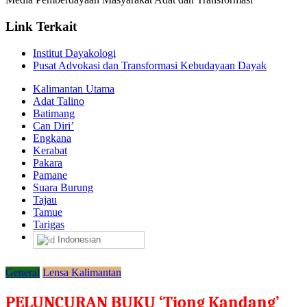
Link Terkait
Institut Dayakologi
Pusat Advokasi dan Transformasi Kebudayaan Dayak
Kalimantan Utama
Adat Talino
Batimang
Can Diri’
Engkana
Kerabat
Pakara
Pamane
Suara Burung
Tajau
Tamue
Tarigas
Indonesian
General
Lensa Kalimantan
PELUNCURAN BUKU ‘Tiong Kandang’