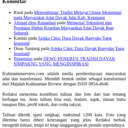
Komentar
Rusli
pada
Menemburau: Tradisi Melayat Orang Meninggal
pada Masyarakat Adat Dayak Jalai Kab. Ketapang
Ahmad dion Ramadani
pada
Mengenal Teknologi dan
Peralatan Hidup Kearifan Masyarakat Adat Dayak Iban
Sebaruk
Kamun
pada
Ariska Citra: Dara Dayak Banyuke Yang
Inspiratif
Dean Tunjung
pada
Ariska Citra: Dara Dayak Banyuke Yang
Inspiratif
Pinsensius
pada
DEWI: PENERUS TRADISI DAYAK
SIMPAKNG YANG MENGINSPIRASI
Kalimantanreview.com adalah media pemberdayaan masyarakat
adat dan transformasi. Memilih bentuk online sebagai transformasi
dari Majalah Kalimantan Review dengan ISSN 0854-4646.
Redaksi menerima kontribusi tulisan dan foto dari luar tentang
berbagai isu. Jenis tulisan bisa esai, feature, sajak, ulasan buku
maupun film, profil tokoh, dan cerita rakyat.
Tulisan diketik spasi rangkap, maksimal 1200 kata. Foto yang
diterima harus diberi keterangan yang jelas. Redaksi berhak
mengedit tulisan, tetapi isi tetap tanggungjawab penulis sepenuhnya.