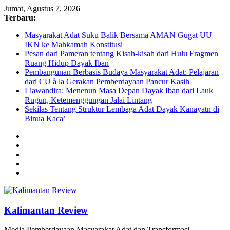
Jumat, Agustus 7, 2026
Terbaru:
Masyarakat Adat Suku Balik Bersama AMAN Gugat UU
IKN ke Mahkamah Konstitusi
Pesan dari Pameran tentang Kisah-kisah dari Hulu Fragmen
Ruang Hidup Dayak Iban
Pembangunan Berbasis Budaya Masyarakat Adat: Pelajaran
dari CU à la Gerakan Pemberdayaan Pancur Kasih
Liawandira: Menenun Masa Depan Dayak Iban dari Lauk
Rugun, Ketemenggungan Jalai Lintang
Sekilas Tentang Struktur Lembaga Adat Dayak Kanayatn di
Binua Kaca’
Kalimantan Review
Media Pemberdayaan Masyarakat Adat dan Transformasi