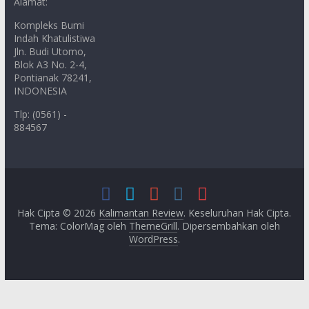
Alamat:
Kompleks Bumi
Indah Khatulistiwa
Jln. Budi Utomo,
Blok A3 No. 2-4,
Pontianak 78241,
INDONESIA
Tlp: (0561) -
884567
Hak Cipta © 2026
Kalimantan Review
. Keseluruhan Hak Cipta.
Tema: ColorMag oleh
ThemeGrill
. Dipersembahkan oleh
WordPress
.