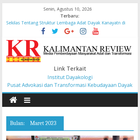
Senin, Agustus 10, 2026
Terbaru:
Liawandira: Menenun Masa Depan Dayak Iban dari Lauk
Rugun, Ketemenggungan Jalai Lintang
Sekilas Tentang Struktur Lembaga Adat Dayak Kanayatn di
Binua Kaca’
Masyarakat Adat Suku Balik Bersama AMAN Gugat UU IKN ke
Mahkamah Konstitusi
Pesan dari Pameran tentang Kisah-kisah dari Hulu Fragmen
Link Terkait
Ruang Hidup Dayak Iban
Pembangunan Berbasis Budaya Masyarakat Adat: Pelajaran
Institut Dayakologi
dari CU à la Gerakan Pemberdayaan Pancur Kasih
Pusat Advokasi dan Transformasi Kebudayaan Dayak
Bulan:
Maret 2023