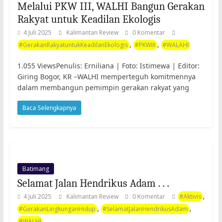
Melalui PKW III, WALHI Bangun Gerakan
Rakyat untuk Keadilan Ekologis
4 Juli 2025
Kalimantan Review
0 Komentar
,
,
#GerakanRakyatuntukKeadilanEkologis
#PKWIII
#WALAHI
1.055 ViewsPenulis: Erniliana | Foto: Istimewa | Editor:
Giring Bogor, KR –WALHI memperteguh komitmennya
dalam membangun pemimpin gerakan rakyat yang
Baca Selengkapnya
Batimang
Selamat Jalan Hendrikus Adam . . .
,
4 Juli 2025
Kalimantan Review
0 Komentar
#Aktivis
,
,
#GerakanLingkunganHidup
#SelamatJalanHendrikusAdam
#WALHI