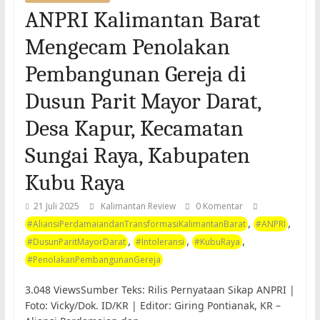
ANPRI Kalimantan Barat
Mengecam Penolakan
Pembangunan Gereja di
Dusun Parit Mayor Darat,
Desa Kapur, Kecamatan
Sungai Raya, Kabupaten
Kubu Raya
21 Juli 2025
Kalimantan Review
0 Komentar
,
,
#AliansiPerdamaiandanTransformasiKalimantanBarat
#ANPRI
,
,
,
#DusunParitMayorDarat
#Intoleransi
#KubuRaya
#PenolakanPembangunanGereja
3.048 ViewsSumber Teks: Rilis Pernyataan Sikap ANPRI |
Foto: Vicky/Dok. ID/KR | Editor: Giring Pontianak, KR –