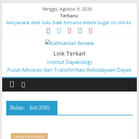
Minggu, Agustus 9, 2026
Terbaru:
Masyarakat Adat Suku Balik Bersama AMAN Gugat UU IKN ke
Mahkamah Konstitusi
Pesan dari Pameran tentang Kisah-kisah dari Hulu Fragmen
Ruang Hidup Dayak Iban
Pembangunan Berbasis Budaya Masyarakat Adat: Pelajaran
Link Terkait
dari CU à la Gerakan Pemberdayaan Pancur Kasih
Institut Dayakologi
Liawandira: Menenun Masa Depan Dayak Iban dari Lauk
Pusat Advokasi dan Transformasi Kebudayaan Dayak
Rugun, Ketemenggungan Jalai Lintang
Sekilas Tentang Struktur Lembaga Adat Dayak Kanayatn di
Binua Kaca’
Bulan:
Juli 2025
Lensa Kalimantan