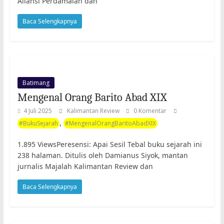
Aliansi Perdamaian dan
Baca Selengkapnya
Batimang
Mengenal Orang Barito Abad XIX
4 Juli 2025
Kalimantan Review
0 Komentar
,
#BukuSejarah
#MengenalOrangBaritoAbadXIX
1.895 ViewsPeresensi: Apai Sesil Tebal buku sejarah ini
238 halaman. Ditulis oleh Damianus Siyok, mantan
jurnalis Majalah Kalimantan Review dan
Baca Selengkapnya