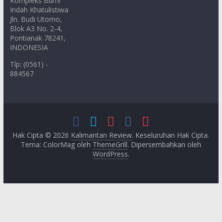
Kompleks Bumi
Indah Khatulistiwa
Jln. Budi Utomo,
Blok A3 No. 2-4,
Pontianak 78241,
INDONESIA
Tlp: (0561) -
884567
Hak Cipta © 2026
Kalimantan Review
. Keseluruhan Hak Cipta.
Tema: ColorMag oleh
ThemeGrill
. Dipersembahkan oleh
WordPress
.