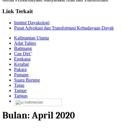
Link Terkait
Institut Dayakologi
Pusat Advokasi dan Transformasi Kebudayaan Dayak
Kalimantan Utama
Adat Talino
Batimang
Can Diri’
Engkana
Kerabat
Pakara
Pamane
Suara Burung
Tajau
Tamue
Tarigas
Indonesian
Bulan:
April 2020