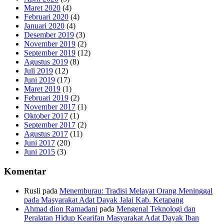
Maret 2020
(4)
Februari 2020
(4)
Januari 2020
(4)
Desember 2019
(3)
November 2019
(2)
September 2019
(12)
Agustus 2019
(8)
Juli 2019
(12)
Juni 2019
(17)
Maret 2019
(1)
Februari 2019
(2)
November 2017
(1)
Oktober 2017
(1)
September 2017
(2)
Agustus 2017
(11)
Juni 2017
(20)
Juni 2015
(3)
Komentar
Rusli
pada
Menemburau: Tradisi Melayat Orang Meninggal
pada Masyarakat Adat Dayak Jalai Kab. Ketapang
Ahmad dion Ramadani
pada
Mengenal Teknologi dan
Peralatan Hidup Kearifan Masyarakat Adat Dayak Iban