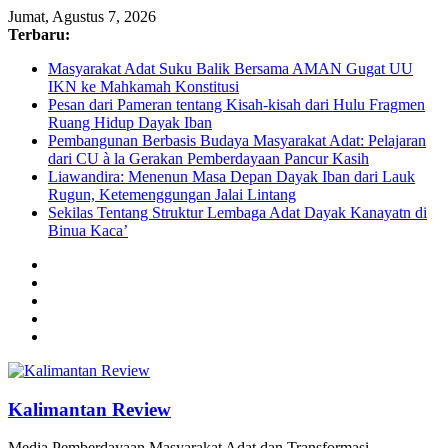
Jumat, Agustus 7, 2026
Terbaru:
Masyarakat Adat Suku Balik Bersama AMAN Gugat UU
IKN ke Mahkamah Konstitusi
Pesan dari Pameran tentang Kisah-kisah dari Hulu Fragmen
Ruang Hidup Dayak Iban
Pembangunan Berbasis Budaya Masyarakat Adat: Pelajaran
dari CU à la Gerakan Pemberdayaan Pancur Kasih
Liawandira: Menenun Masa Depan Dayak Iban dari Lauk
Rugun, Ketemenggungan Jalai Lintang
Sekilas Tentang Struktur Lembaga Adat Dayak Kanayatn di
Binua Kaca’
Kalimantan Review
Media Pemberdayaan Masyarakat Adat dan Transformasi