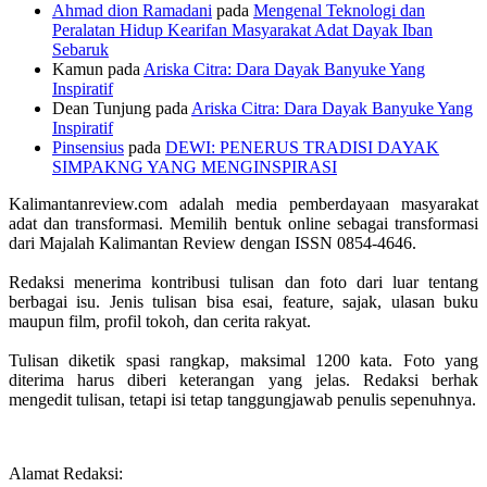
Ahmad dion Ramadani
pada
Mengenal Teknologi dan
Peralatan Hidup Kearifan Masyarakat Adat Dayak Iban
Sebaruk
Kamun
pada
Ariska Citra: Dara Dayak Banyuke Yang
Inspiratif
Dean Tunjung
pada
Ariska Citra: Dara Dayak Banyuke Yang
Inspiratif
Pinsensius
pada
DEWI: PENERUS TRADISI DAYAK
SIMPAKNG YANG MENGINSPIRASI
Kalimantanreview.com adalah media pemberdayaan masyarakat
adat dan transformasi. Memilih bentuk online sebagai transformasi
dari Majalah Kalimantan Review dengan ISSN 0854-4646.
Redaksi menerima kontribusi tulisan dan foto dari luar tentang
berbagai isu. Jenis tulisan bisa esai, feature, sajak, ulasan buku
maupun film, profil tokoh, dan cerita rakyat.
Tulisan diketik spasi rangkap, maksimal 1200 kata. Foto yang
diterima harus diberi keterangan yang jelas. Redaksi berhak
mengedit tulisan, tetapi isi tetap tanggungjawab penulis sepenuhnya.
Alamat Redaksi: