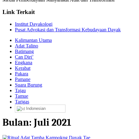
Link Terkait
Institut Dayakologi
Pusat Advokasi dan Transformasi Kebudayaan Dayak
Kalimantan Utama
Adat Talino
Batimang
Can Diri’
Engkana
Kerabat
Pakara
Pamane
Suara Burung
Tajau
Tamue
Tarigas
Indonesian
Bulan:
Juli 2021