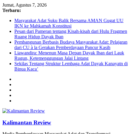
Jumat, Agustus 7, 2026
Terbaru:
Masyarakat Adat Suku Balik Bersama AMAN Gugat UU
IKN ke Mahkamah Konstitusi
Pesan dari Pameran tentang Kisah-kisah dari Hulu Fragmen
Ruang Hidup Dayak Iban
Pembangunan Berbasis Budaya Masyarakat Adat: Pelajaran
dari CU à la Gerakan Pemberdayaan Pancur Kasih
Liawandira: Menenun Masa Depan Dayak Iban dari Lauk
Rugun, Ketemenggungan Jalai Lintang
Sekilas Tentang Struktur Lembaga Adat Dayak Kanayatn di
Binua Kaca’
Kalimantan Review
Media Pemberdayaan Masyarakat Adat dan Transformasi