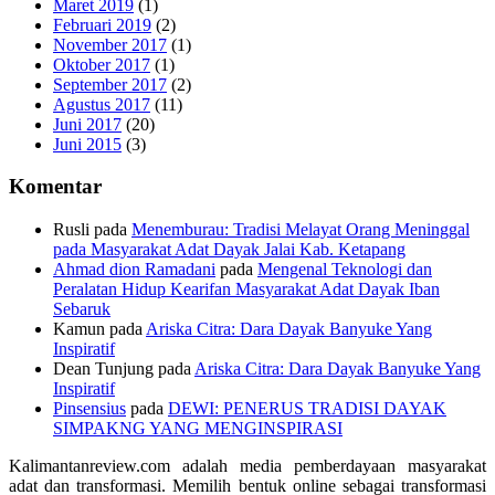
Maret 2019
(1)
Februari 2019
(2)
November 2017
(1)
Oktober 2017
(1)
September 2017
(2)
Agustus 2017
(11)
Juni 2017
(20)
Juni 2015
(3)
Komentar
Rusli
pada
Menemburau: Tradisi Melayat Orang Meninggal
pada Masyarakat Adat Dayak Jalai Kab. Ketapang
Ahmad dion Ramadani
pada
Mengenal Teknologi dan
Peralatan Hidup Kearifan Masyarakat Adat Dayak Iban
Sebaruk
Kamun
pada
Ariska Citra: Dara Dayak Banyuke Yang
Inspiratif
Dean Tunjung
pada
Ariska Citra: Dara Dayak Banyuke Yang
Inspiratif
Pinsensius
pada
DEWI: PENERUS TRADISI DAYAK
SIMPAKNG YANG MENGINSPIRASI
Kalimantanreview.com adalah media pemberdayaan masyarakat
adat dan transformasi. Memilih bentuk online sebagai transformasi