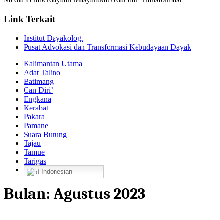
Link Terkait
Institut Dayakologi
Pusat Advokasi dan Transformasi Kebudayaan Dayak
Kalimantan Utama
Adat Talino
Batimang
Can Diri’
Engkana
Kerabat
Pakara
Pamane
Suara Burung
Tajau
Tamue
Tarigas
Indonesian
Bulan:
Agustus 2023