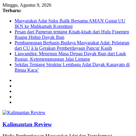
Minggu, Agustus 9, 2026
Terbaru:
Masyarakat Adat Suku Balik Bersama AMAN Gugat UU
IKN ke Mahkamah Konstitusi
Pesan dari Pameran tentang Kisah-kisah dari Hulu Fragmen
Ruang Hidup Dayak Iban
Pembangunan Berbasis Budaya Masyarakat Adat: Pelajaran
dari CU à la Gerakan Pemberdayaan Pancur Kasih
Liawandira: Menenun Masa Depan Dayak Iban dari Lauk
Rugun, Ketemenggungan Jalai Lintang
Sekilas Tentang Struktur Lembaga Adat Dayak Kanayatn di
Binua Kaca’
Kalimantan Review
Media Pemberdayaan Masyarakat Adat dan Transformasi