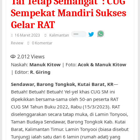
Tai Tetap Semangat”: CUG
Sempekat Mandiri Sukses
Gelar RAT
16 Maret 2023
Kalimantan
Review
0 Komentar
2.012
Views
Naskah:
Manuk Kitow
| Foto:
Acok & Manuk Kitow
| Editor:
R. Giring
Sendawar, Barong Tongkok, Kutai Barat, KR
—
Betuah! Betuah! Betuah! Yel-yel khas CUG SM ini
dipekikkan bersama-sama oleh 50-an peserta RAT
CUG SM Tahun Buku 2022, Rabu (15/3/2023). RAT
diselenggarakan secara tatap muka, di Lamin Tonyooi,
Taman Budaya Sendawar, Barong Tongkok Kab. Kutai
Barat, Kalimantan Timur. Lamin Tonyooi (biasa disebut
Tunjung) ialah satu dari 6 lamin (rumah adat) yang