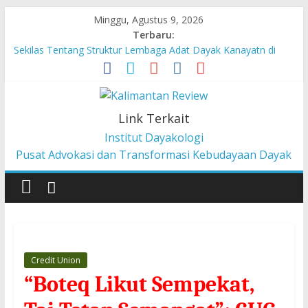
Minggu, Agustus 9, 2026
Terbaru:
Sekilas Tentang Struktur Lembaga Adat Dayak Kanayatn di
Binua Kaca’
Masyarakat Adat Suku Balik Bersama AMAN Gugat UU IKN ke
Mahkamah Konstitusi
Pesan dari Pameran tentang Kisah-kisah dari Hulu Fragmen
Link Terkait
Ruang Hidup Dayak Iban
Institut Dayakologi
Pembangunan Berbasis Budaya Masyarakat Adat: Pelajaran
Pusat Advokasi dan Transformasi Kebudayaan Dayak
dari CU à la Gerakan Pemberdayaan Pancur Kasih
Liawandira: Menenun Masa Depan Dayak Iban dari Lauk
Rugun, Ketemenggungan Jalai Lintang
Credit Union
“Boteq Likut Sempekat,