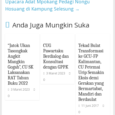
Upacara Adat Mpokang Pedagi Nongu
Hosuang di Kampung Selesung
→
Anda Juga Mungkin Suka
“Jatok Ukan
CUG
Tekad Bulat
Tasongkak
Pawartaku
Transformasi
Angkit
Berdialog dan
ke GCU-FP
Mangkin
Konsultasi
Kalimantan,
Gogah”, CU SK
dengan GPPK
CU Petemai
Laksanakan
Urip Semakin
3 Maret 2023
RAT Tahun
Eksis demi
0
Buku 2022
Gerakan yang
Bermartabat,
3 Maret 2023
Mandiri dan
0
Berdaulat
11 Juni 2017
0