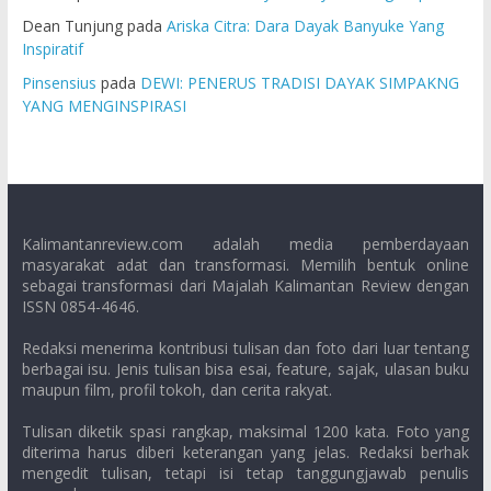
Dean Tunjung
pada
Ariska Citra: Dara Dayak Banyuke Yang
Inspiratif
Pinsensius
pada
DEWI: PENERUS TRADISI DAYAK SIMPAKNG
YANG MENGINSPIRASI
Kalimantanreview.com adalah media pemberdayaan
masyarakat adat dan transformasi. Memilih bentuk online
sebagai transformasi dari Majalah Kalimantan Review dengan
ISSN 0854-4646.
Redaksi menerima kontribusi tulisan dan foto dari luar tentang
berbagai isu. Jenis tulisan bisa esai, feature, sajak, ulasan buku
maupun film, profil tokoh, dan cerita rakyat.
Tulisan diketik spasi rangkap, maksimal 1200 kata. Foto yang
diterima harus diberi keterangan yang jelas. Redaksi berhak
mengedit tulisan, tetapi isi tetap tanggungjawab penulis