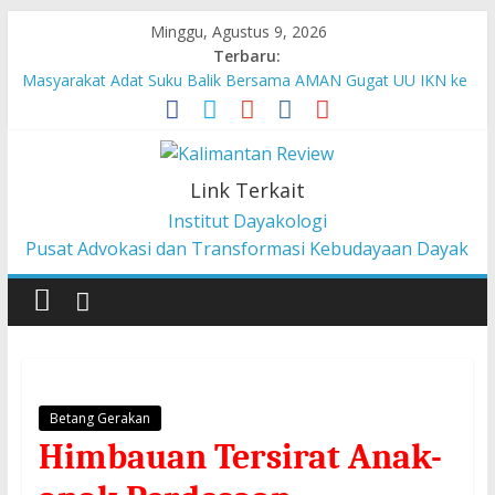
Minggu, Agustus 9, 2026
Terbaru:
Masyarakat Adat Suku Balik Bersama AMAN Gugat UU IKN ke
Mahkamah Konstitusi
Pesan dari Pameran tentang Kisah-kisah dari Hulu Fragmen
Ruang Hidup Dayak Iban
Pembangunan Berbasis Budaya Masyarakat Adat: Pelajaran
Link Terkait
dari CU à la Gerakan Pemberdayaan Pancur Kasih
Institut Dayakologi
Liawandira: Menenun Masa Depan Dayak Iban dari Lauk
Pusat Advokasi dan Transformasi Kebudayaan Dayak
Rugun, Ketemenggungan Jalai Lintang
Sekilas Tentang Struktur Lembaga Adat Dayak Kanayatn di
Binua Kaca’
Betang Gerakan
Himbauan Tersirat Anak-