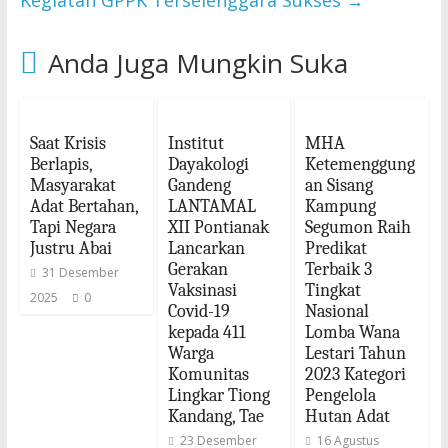
Kegiatan GPPK Terselenggara Sukses
→
Anda Juga Mungkin Suka
Saat Krisis
Institut
MHA
Berlapis,
Dayakologi
Ketemenggung
Masyarakat
Gandeng
an Sisang
Adat Bertahan,
LANTAMAL
Kampung
Tapi Negara
XII Pontianak
Segumon Raih
Justru Abai
Lancarkan
Predikat
Gerakan
Terbaik 3
31 Desember
Vaksinasi
Tingkat
2025
0
Covid-19
Nasional
kepada 411
Lomba Wana
Warga
Lestari Tahun
Komunitas
2023 Kategori
Lingkar Tiong
Pengelola
Kandang, Tae
Hutan Adat
23 Desember
16 Agustus