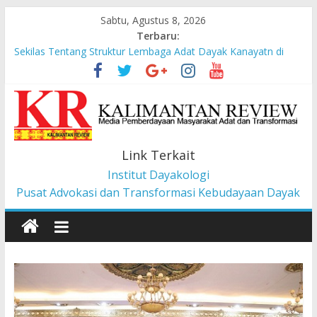
Sabtu, Agustus 8, 2026
Terbaru:
Sekilas Tentang Struktur Lembaga Adat Dayak Kanayatn di
Binua Kaca’
Masyarakat Adat Suku Balik Bersama AMAN Gugat UU IKN ke
Mahkamah Konstitusi
Pesan dari Pameran tentang Kisah-kisah dari Hulu Fragmen
Ruang Hidup Dayak Iban
Pembangunan Berbasis Budaya Masyarakat Adat: Pelajaran
Link Terkait
dari CU à la Gerakan Pemberdayaan Pancur Kasih
Institut Dayakologi
Liawandira: Menenun Masa Depan Dayak Iban dari Lauk
Rugun, Ketemenggungan Jalai Lintang
Pusat Advokasi dan Transformasi Kebudayaan Dayak