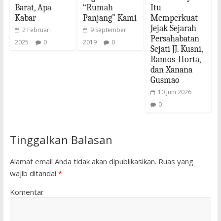
Barat, Apa
“Rumah
Itu
Kabar
Panjang” Kami
Memperkuat
Jejak Sejarah
2 Februari
9 September
Persahabatan
2025
0
2019
0
Sejati JJ. Kusni,
Ramos-Horta,
dan Xanana
Gusmao
10 Juni 2026
0
Tinggalkan Balasan
Alamat email Anda tidak akan dipublikasikan.
Ruas yang
wajib ditandai
*
Komentar