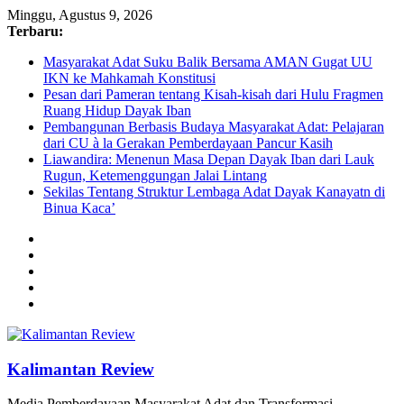
Minggu, Agustus 9, 2026
Terbaru:
Masyarakat Adat Suku Balik Bersama AMAN Gugat UU
IKN ke Mahkamah Konstitusi
Pesan dari Pameran tentang Kisah-kisah dari Hulu Fragmen
Ruang Hidup Dayak Iban
Pembangunan Berbasis Budaya Masyarakat Adat: Pelajaran
dari CU à la Gerakan Pemberdayaan Pancur Kasih
Liawandira: Menenun Masa Depan Dayak Iban dari Lauk
Rugun, Ketemenggungan Jalai Lintang
Sekilas Tentang Struktur Lembaga Adat Dayak Kanayatn di
Binua Kaca’
Kalimantan Review
Media Pemberdayaan Masyarakat Adat dan Transformasi