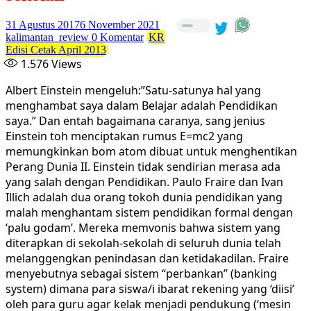
31 Agustus 2017
6 November 2021
kalimantan_review
0 Komentar
KR
Edisi Cetak April 2013
1.576
Views
Albert Einstein mengeluh:”Satu-satunya hal yang
menghambat saya dalam Belajar adalah Pendidikan
saya.” Dan entah bagaimana caranya, sang jenius
Einstein toh menciptakan rumus E=mc2 yang
memungkinkan bom atom dibuat untuk menghentikan
Perang Dunia II. Einstein tidak sendirian merasa ada
yang salah dengan Pendidikan. Paulo Fraire dan Ivan
Illich adalah dua orang tokoh dunia pendidikan yang
malah menghantam sistem pendidikan formal dengan
‘palu godam’. Mereka memvonis bahwa sistem yang
diterapkan di sekolah-sekolah di seluruh dunia telah
melanggengkan penindasan dan ketidakadilan. Fraire
menyebutnya sebagai sistem “perbankan” (banking
system) dimana para siswa/i ibarat rekening yang ‘diisi’
oleh para guru agar kelak menjadi pendukung (‘mesin