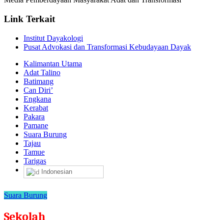
Link Terkait
Institut Dayakologi
Pusat Advokasi dan Transformasi Kebudayaan Dayak
Kalimantan Utama
Adat Talino
Batimang
Can Diri’
Engkana
Kerabat
Pakara
Pamane
Suara Burung
Tajau
Tamue
Tarigas
Indonesian
Suara Burung
Sekolah