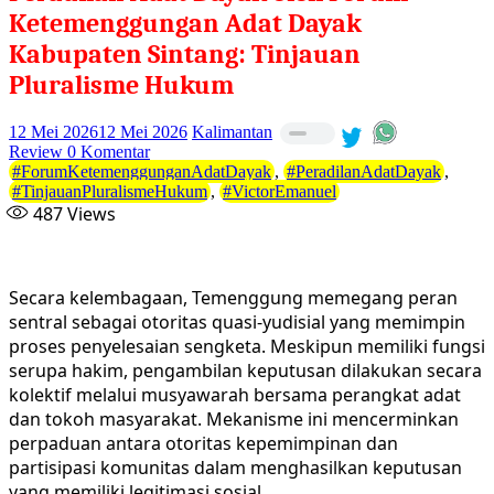
Ketemenggungan Adat Dayak
Kabupaten Sintang: Tinjauan
Pluralisme Hukum
12 Mei 2026
12 Mei 2026
Kalimantan
Review
0 Komentar
#ForumKetemenggunganAdatDayak
,
#PeradilanAdatDayak
,
#TinjauanPluralismeHukum
,
#VictorEmanuel
487
Views
Secara kelembagaan, Temenggung memegang peran
sentral sebagai otoritas quasi-yudisial yang memimpin
proses penyelesaian sengketa. Meskipun memiliki fungsi
serupa hakim, pengambilan keputusan dilakukan secara
kolektif melalui musyawarah bersama perangkat adat
dan tokoh masyarakat. Mekanisme ini mencerminkan
perpaduan antara otoritas kepemimpinan dan
partisipasi komunitas dalam menghasilkan keputusan
yang memiliki legitimasi sosial.