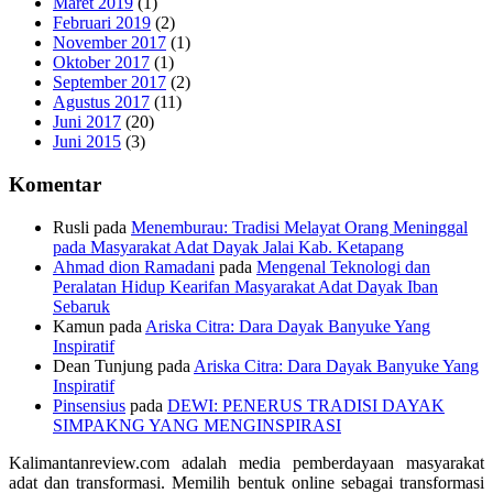
Maret 2019
(1)
Februari 2019
(2)
November 2017
(1)
Oktober 2017
(1)
September 2017
(2)
Agustus 2017
(11)
Juni 2017
(20)
Juni 2015
(3)
Komentar
Rusli
pada
Menemburau: Tradisi Melayat Orang Meninggal
pada Masyarakat Adat Dayak Jalai Kab. Ketapang
Ahmad dion Ramadani
pada
Mengenal Teknologi dan
Peralatan Hidup Kearifan Masyarakat Adat Dayak Iban
Sebaruk
Kamun
pada
Ariska Citra: Dara Dayak Banyuke Yang
Inspiratif
Dean Tunjung
pada
Ariska Citra: Dara Dayak Banyuke Yang
Inspiratif
Pinsensius
pada
DEWI: PENERUS TRADISI DAYAK
SIMPAKNG YANG MENGINSPIRASI
Kalimantanreview.com adalah media pemberdayaan masyarakat
adat dan transformasi. Memilih bentuk online sebagai transformasi