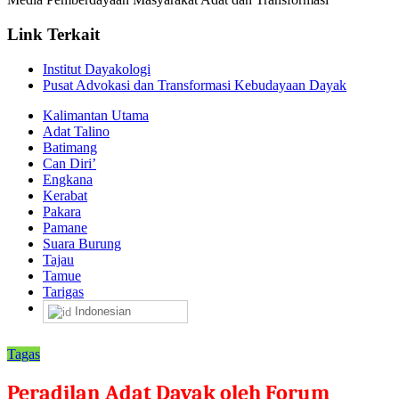
Link Terkait
Institut Dayakologi
Pusat Advokasi dan Transformasi Kebudayaan Dayak
Kalimantan Utama
Adat Talino
Batimang
Can Diri’
Engkana
Kerabat
Pakara
Pamane
Suara Burung
Tajau
Tamue
Tarigas
Indonesian
Tagas
Peradilan Adat Dayak oleh Forum