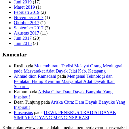
Juni 2019
(17)
Maret 2019
(1)
Februari 2019
(2)
November 2017
(1)
Oktober 2017
(1)
September 2017
(2)
Agustus 2017
(11)
Juni 2017
(20)
Juni 2015
(3)
Komentar
Rusli
pada
Menemburau: Tradisi Melayat Orang Meninggal
pada Masyarakat Adat Dayak Jalai Kab. Ketapang
Ahmad dion Ramadani
pada
Mengenal Teknologi dan
Peralatan Hidup Kearifan Masyarakat Adat Dayak Iban
Sebaruk
Kamun
pada
Ariska Citra: Dara Dayak Banyuke Yang
Inspiratif
Dean Tunjung
pada
Ariska Citra: Dara Dayak Banyuke Yang
Inspiratif
Pinsensius
pada
DEWI: PENERUS TRADISI DAYAK
SIMPAKNG YANG MENGINSPIRASI
Kalimantanreview.com adalah media pemberdayaan masyarakat