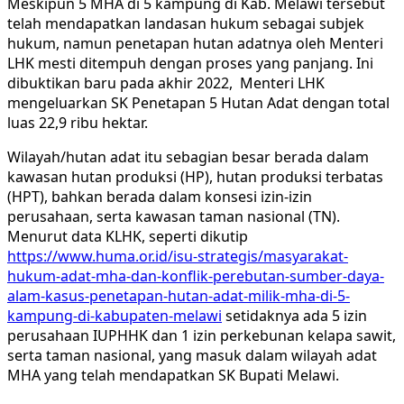
Meskipun 5 MHA di 5 kampung di Kab. Melawi tersebut
telah mendapatkan landasan hukum sebagai subjek
hukum, namun penetapan hutan adatnya oleh Menteri
LHK mesti ditempuh dengan proses yang panjang. Ini
dibuktikan baru pada akhir 2022, Menteri LHK
mengeluarkan SK Penetapan 5 Hutan Adat dengan total
luas 22,9 ribu hektar.
Wilayah/hutan adat itu sebagian besar berada dalam
kawasan hutan produksi (HP), hutan produksi terbatas
(HPT), bahkan berada dalam konsesi izin-izin
perusahaan, serta kawasan taman nasional (TN).
Menurut data KLHK, seperti dikutip
https://www.huma.or.id/isu-strategis/masyarakat-
hukum-adat-mha-dan-konflik-perebutan-sumber-daya-
alam-kasus-penetapan-hutan-adat-milik-mha-di-5-
kampung-di-kabupaten-melawi
setidaknya ada 5 izin
perusahaan IUPHHK dan 1 izin perkebunan kelapa sawit,
serta taman nasional, yang masuk dalam wilayah adat
MHA yang telah mendapatkan SK Bupati Melawi.