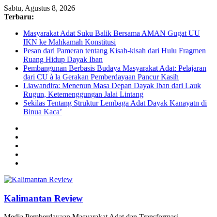
Sabtu, Agustus 8, 2026
Terbaru:
Masyarakat Adat Suku Balik Bersama AMAN Gugat UU
IKN ke Mahkamah Konstitusi
Pesan dari Pameran tentang Kisah-kisah dari Hulu Fragmen
Ruang Hidup Dayak Iban
Pembangunan Berbasis Budaya Masyarakat Adat: Pelajaran
dari CU à la Gerakan Pemberdayaan Pancur Kasih
Liawandira: Menenun Masa Depan Dayak Iban dari Lauk
Rugun, Ketemenggungan Jalai Lintang
Sekilas Tentang Struktur Lembaga Adat Dayak Kanayatn di
Binua Kaca’
Kalimantan Review
Media Pemberdayaan Masyarakat Adat dan Transformasi