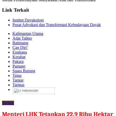
Link Terkait
Institut Dayakologi
Pusat Advokasi dan Transformasi Kebudayaan Dayak
Kalimantan Utama
Adat Talino
Batimang
Can Diri’
Engkana
Kerabat
Pakara
Pamane
Suara Burung
Tajau
Tamue
Tarigas
Indonesian
Tarigas
Menteri LHK Tetapkan 22,9 Ribu Hektar