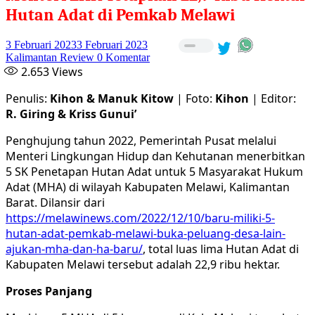
Hutan Adat di Pemkab Melawi
3 Februari 2023
3 Februari 2023
Kalimantan Review
0 Komentar
2.653
Views
Penulis:
Kihon & Manuk Kitow
| Foto:
Kihon
| Editor:
R. Giring & Kriss Gunui’
Penghujung tahun 2022, Pemerintah Pusat melalui
Menteri Lingkungan Hidup dan Kehutanan menerbitkan
5 SK Penetapan Hutan Adat untuk 5 Masyarakat Hukum
Adat (MHA) di wilayah Kabupaten Melawi, Kalimantan
Barat. Dilansir dari
https://melawinews.com/2022/12/10/baru-miliki-5-
hutan-adat-pemkab-melawi-buka-peluang-desa-lain-
ajukan-mha-dan-ha-baru/
, total luas lima Hutan Adat di
Kabupaten Melawi tersebut adalah 22,9 ribu hektar.
Proses Panjang