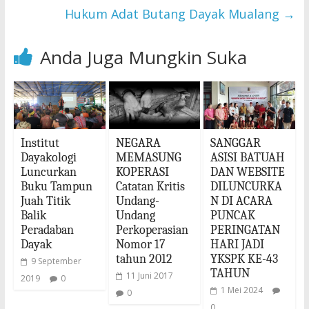
Hukum Adat Butang Dayak Mualang
→
Anda Juga Mungkin Suka
Institut
NEGARA
SANGGAR
Dayakologi
MEMASUNG
ASISI BATUAH
Luncurkan
KOPERASI
DAN WEBSITE
Buku Tampun
Catatan Kritis
DILUNCURKA
Juah Titik
Undang-
N DI ACARA
Balik
Undang
PUNCAK
Peradaban
Perkoperasian
PERINGATAN
Dayak
Nomor 17
HARI JADI
tahun 2012
YKSPK KE-43
9 September
TAHUN
11 Juni 2017
2019
0
1 Mei 2024
0
0