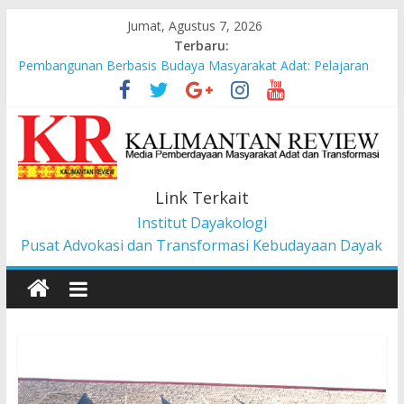
Jumat, Agustus 7, 2026
Terbaru:
Pembangunan Berbasis Budaya Masyarakat Adat: Pelajaran
dari CU à la Gerakan Pemberdayaan Pancur Kasih
Liawandira: Menenun Masa Depan Dayak Iban dari Lauk
Rugun, Ketemenggungan Jalai Lintang
Sekilas Tentang Struktur Lembaga Adat Dayak Kanayatn di
Binua Kaca’
Masyarakat Adat Suku Balik Bersama AMAN Gugat UU IKN ke
Link Terkait
Mahkamah Konstitusi
Institut Dayakologi
Pesan dari Pameran tentang Kisah-kisah dari Hulu Fragmen
Ruang Hidup Dayak Iban
Pusat Advokasi dan Transformasi Kebudayaan Dayak