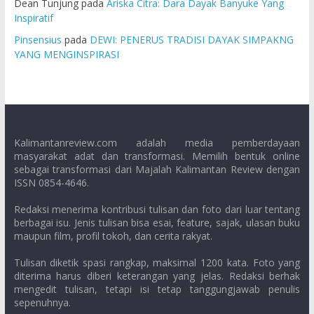
Dean Tunjung
pada
Ariska Citra: Dara Dayak Banyuke Yang
Inspiratif
Pinsensius
pada
DEWI: PENERUS TRADISI DAYAK SIMPAKNG
YANG MENGINSPIRASI
Kalimantanreview.com adalah media pemberdayaan
masyarakat adat dan transformasi. Memilih bentuk online
sebagai transformasi dari Majalah Kalimantan Review dengan
ISSN 0854-4646.
Redaksi menerima kontribusi tulisan dan foto dari luar tentang
berbagai isu. Jenis tulisan bisa esai, feature, sajak, ulasan buku
maupun film, profil tokoh, dan cerita rakyat.
Tulisan diketik spasi rangkap, maksimal 1200 kata. Foto yang
diterima harus diberi keterangan yang jelas. Redaksi berhak
mengedit tulisan, tetapi isi tetap tanggungjawab penulis
sepenuhnya.