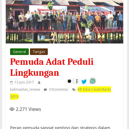
General
Tarigas
Pemuda Adat Peduli
Lingkungan
13 Juni 2017
kalimantan_review
0 Komentar
KR Edisi Cetak Maret
2013
2.271
Views
Peran pemuda sangat penting dan strategis dalam