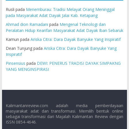
Rusli
pada
Menemburau: Tradisi Melayat Orang Meninggal
pada Masyarakat Adat Dayak Jalai Kab. Ketapang
Ahmad dion Ramadani
pada
Mengenal Teknologi dan
Peralatan Hidup Kearifan Masyarakat Adat Dayak Iban Sebaruk
Kamun
pada
Ariska Citra: Dara Dayak Banyuke Yang Inspiratif
Dean Tunjung
pada
Ariska Citra: Dara Dayak Banyuke Yang
Inspiratif
Pinsensius
pada
DEWI: PENERUS TRADISI DAYAK SIMPAKNG
YANG MENGINSPIRASI
Kalimantanreview.com adalah media pemberdayaan
masyarakat adat dan transformasi. Memilih bentuk online
sebagai transformasi dari Majalah Kalimantan Review dengan
ISSN 0854-4646.