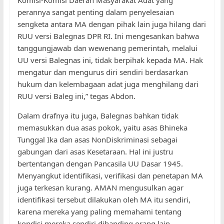
Komisi-Komisi Daerah Masyarakat Adat yang
perannya sangat penting dalam penyelesaian
sengketa antara MA dengan pihak lain juga hilang dari
RUU versi Balegnas DPR RI. Ini mengesankan bahwa
tanggungjawab dan wewenang pemerintah, melalui
UU versi Balegnas ini, tidak berpihak kepada MA. Hak
mengatur dan mengurus diri sendiri berdasarkan
hukum dan kelembagaan adat juga menghilang dari
RUU versi Baleg ini,” tegas Abdon.
Dalam drafnya itu juga, Balegnas bahkan tidak
memasukkan dua asas pokok, yaitu asas Bhineka
Tunggal Ika dan asas NonDiskriminasi sebagai
gabungan dari asas Kesetaraan. Hal ini justru
bertentangan dengan Pancasila UU Dasar 1945.
Menyangkut identifikasi, verifikasi dan penetapan MA
juga terkesan kurang. AMAN mengusulkan agar
identifikasi tersebut dilakukan oleh MA itu sendiri,
karena mereka yang paling memahami tentang
kondisi mereka sendiri dibanding orang lain.