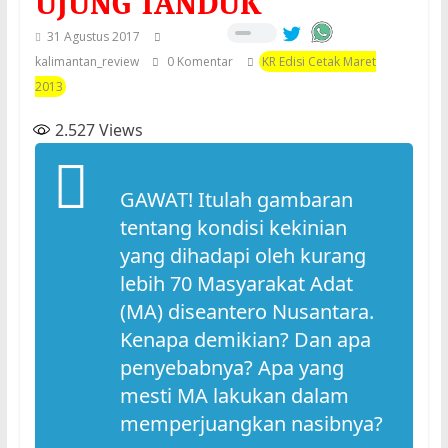
UJUNG TANDUK
31 Agustus 2017
kalimantan_review
0 Komentar
KR Edisi Cetak Maret
2013
2.527
Views
GAWAT! Itulah gambaran
tentang kondisi kekinian
yang dihadapi oleh kurang
lebih 70 Masyarakat Adat
(MA) diseantero Nusantara.
Kenapa demikian? Dan apa
penyebabnya? Apa yang
mesti MA lakukan dalam
memperjuangkan nasibnya?