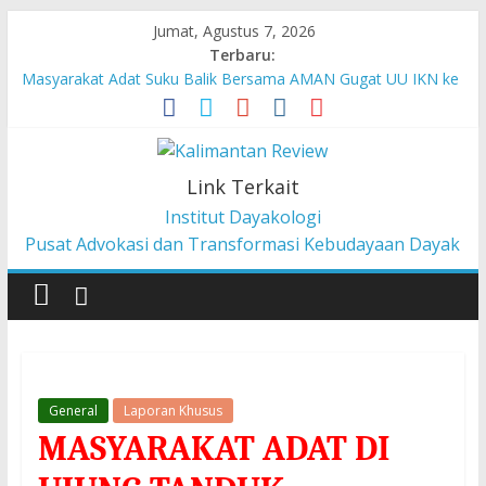
Jumat, Agustus 7, 2026
Terbaru:
Masyarakat Adat Suku Balik Bersama AMAN Gugat UU IKN ke
Mahkamah Konstitusi
Pesan dari Pameran tentang Kisah-kisah dari Hulu Fragmen
Ruang Hidup Dayak Iban
Pembangunan Berbasis Budaya Masyarakat Adat: Pelajaran
Link Terkait
dari CU à la Gerakan Pemberdayaan Pancur Kasih
Institut Dayakologi
Liawandira: Menenun Masa Depan Dayak Iban dari Lauk
Pusat Advokasi dan Transformasi Kebudayaan Dayak
Rugun, Ketemenggungan Jalai Lintang
Sekilas Tentang Struktur Lembaga Adat Dayak Kanayatn di
Binua Kaca’
General
Laporan Khusus
MASYARAKAT ADAT DI