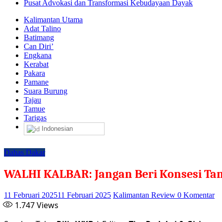
Pusat Advokasi dan Transformasi Kebudayaan Dayak
Kalimantan Utama
Adat Talino
Batimang
Can Diri’
Engkana
Kerabat
Pakara
Pamane
Suara Burung
Tajau
Tamue
Tarigas
Indonesian
Dahas Dakar
WALHI KALBAR: Jangan Beri Konsesi Ta
11 Februari 2025
11 Februari 2025
Kalimantan Review
0 Komentar
1.747
Views