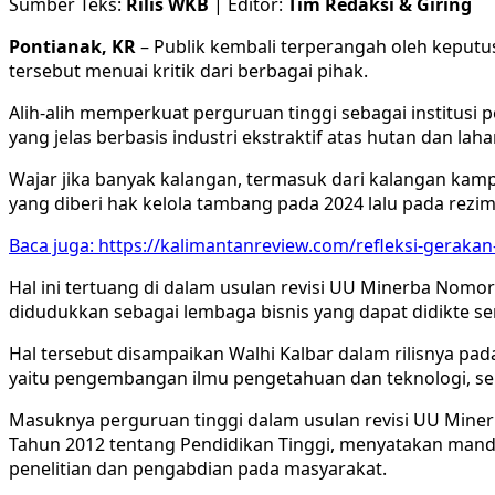
Sumber Teks:
Rilis WKB
| Editor:
Tim Redaksi & Giring
Pontianak, KR
– Publik kembali terperangah oleh keputu
tersebut menuai kritik dari berbagai pihak.
Alih-alih memperkuat perguruan tinggi sebagai institus
yang jelas berbasis industri ekstraktif atas hutan dan laha
Wajar jika banyak kalangan, termasuk dari kalangan kam
yang diberi hak kelola tambang pada 2024 lalu pada rezim 
Baca juga: https://kalimantanreview.com/refleksi-geraka
Hal ini tertuang di dalam usulan revisi UU Minerba Nomor
didudukkan sebagai lembaga bisnis yang dapat didikte s
Hal tersebut disampaikan Walhi Kalbar dalam rilisnya pad
yaitu pengembangan ilmu pengetahuan dan teknologi, ser
Masuknya perguruan tinggi dalam usulan revisi UU Miner
Tahun 2012 tentang Pendidikan Tinggi, menyatakan manda
penelitian dan pengabdian pada masyarakat.