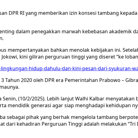
san DPR RI yang memberikan izin konsesi tambang kepada p
i penting dalam penegakkan marwah kebebasan akademik dan
n.
pus mempertanyakan bahkan menolak kebijakan ini. Setel
Jokowi, kini giliran perguruan tinggi yang diseret “ke lob
n-lingkungan-hidup-dahulu-dan-kini-pesan-dari-syukuran-wa
 3 Tahun 2020 oleh DPR era Pemerintahan Prabowo – Gibran.
emaunya.
a Senin, (10/2/2025). Lebih lanjut Walhi Kalbar menyatakan
ta mendidik generasi agar siap menghadapi kehidupan nya
ba sebagai pihak yang berhak mengelola tambang berpoten
t dari kehadiran Perguruan Tinggi adalah melakukan “Tri 