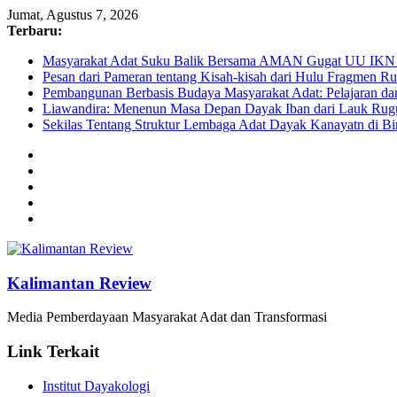
Jumat, Agustus 7, 2026
Terbaru:
Masyarakat Adat Suku Balik Bersama AMAN Gugat UU IKN 
Pesan dari Pameran tentang Kisah-kisah dari Hulu Fragmen 
Pembangunan Berbasis Budaya Masyarakat Adat: Pelajaran da
Liawandira: Menenun Masa Depan Dayak Iban dari Lauk Rugu
Sekilas Tentang Struktur Lembaga Adat Dayak Kanayatn di B
Kalimantan Review
Media Pemberdayaan Masyarakat Adat dan Transformasi
Link Terkait
Institut Dayakologi