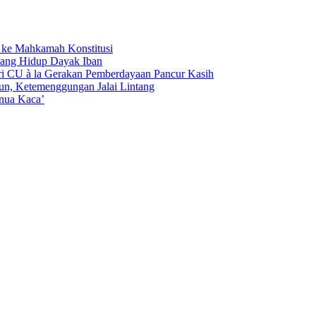
ke Mahkamah Konstitusi
Ruang Hidup Dayak Iban
ri CU à la Gerakan Pemberdayaan Pancur Kasih
n, Ketemenggungan Jalai Lintang
inua Kaca’