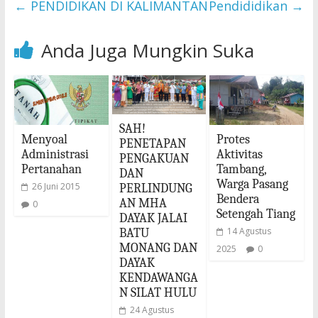
←
PENDIDIKAN DI KALIMANTAN
Pendididikan
→
Anda Juga Mungkin Suka
SAH!
Menyoal
Protes
PENETAPAN
Administrasi
Aktivitas
PENGAKUAN
Pertanahan
Tambang,
DAN
Warga Pasang
26 Juni 2015
PERLINDUNG
Bendera
AN MHA
0
Setengah Tiang
DAYAK JALAI
14 Agustus
BATU
MONANG DAN
2025
0
DAYAK
KENDAWANGA
N SILAT HULU
24 Agustus