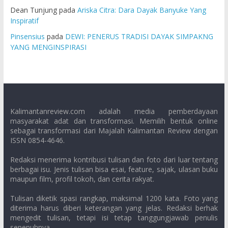
Dean Tunjung
pada
Ariska Citra: Dara Dayak Banyuke Yang
Inspiratif
Pinsensius
pada
DEWI: PENERUS TRADISI DAYAK SIMPAKNG
YANG MENGINSPIRASI
Kalimantanreview.com adalah media pemberdayaan
masyarakat adat dan transformasi. Memilih bentuk online
sebagai transformasi dari Majalah Kalimantan Review dengan
ISSN 0854-4646.
Redaksi menerima kontribusi tulisan dan foto dari luar tentang
berbagai isu. Jenis tulisan bisa esai, feature, sajak, ulasan buku
maupun film, profil tokoh, dan cerita rakyat.
Tulisan diketik spasi rangkap, maksimal 1200 kata. Foto yang
diterima harus diberi keterangan yang jelas. Redaksi berhak
mengedit tulisan, tetapi isi tetap tanggungjawab penulis
sepenuhnya.