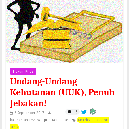
Hukum Kritis
Undang-Undang
Kehutanan (UUK), Penuh
Jebakan!
6 September 2017
kalimantan_review
0 Komentar
KR Edisi Cetak April
2013