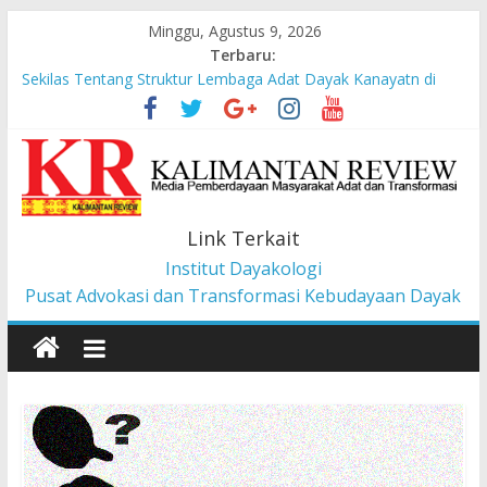
Minggu, Agustus 9, 2026
Terbaru:
Sekilas Tentang Struktur Lembaga Adat Dayak Kanayatn di
Binua Kaca’
Masyarakat Adat Suku Balik Bersama AMAN Gugat UU IKN ke
Mahkamah Konstitusi
Pesan dari Pameran tentang Kisah-kisah dari Hulu Fragmen
Ruang Hidup Dayak Iban
Pembangunan Berbasis Budaya Masyarakat Adat: Pelajaran
Link Terkait
dari CU à la Gerakan Pemberdayaan Pancur Kasih
Institut Dayakologi
Liawandira: Menenun Masa Depan Dayak Iban dari Lauk
Rugun, Ketemenggungan Jalai Lintang
Pusat Advokasi dan Transformasi Kebudayaan Dayak