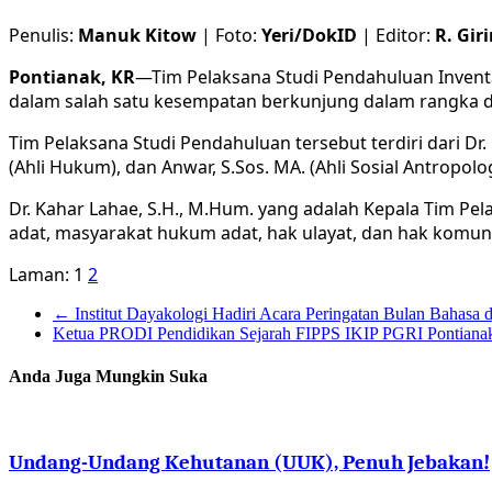
Penulis:
Manuk Kitow
| Foto:
Yeri/DokID
| Editor:
R. Gir
Pontianak, KR
—Tim Pelaksana Studi Pendahuluan Inventar
dalam salah satu kesempatan berkunjung dalam rangka di
Tim Pelaksana Studi Pendahuluan tersebut terdiri dari Dr. P
(Ahli Hukum), dan Anwar, S.Sos. MA. (Ahli Sosial Antropolog
Dr. Kahar Lahae, S.H., M.Hum. yang adalah Kepala Tim 
adat, masyarakat hukum adat, hak ulayat, dan hak komunal 
Laman:
1
2
←
Institut Dayakologi Hadiri Acara Peringatan Bulan Bahasa 
Ketua PRODI Pendidikan Sejarah FIPPS IKIP PGRI Pontianak
Anda Juga Mungkin Suka
Undang-Undang Kehutanan (UUK), Penuh Jebakan!