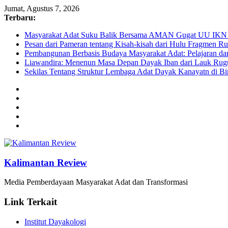
Jumat, Agustus 7, 2026
Terbaru:
Masyarakat Adat Suku Balik Bersama AMAN Gugat UU IKN 
Pesan dari Pameran tentang Kisah-kisah dari Hulu Fragmen 
Pembangunan Berbasis Budaya Masyarakat Adat: Pelajaran da
Liawandira: Menenun Masa Depan Dayak Iban dari Lauk Rugu
Sekilas Tentang Struktur Lembaga Adat Dayak Kanayatn di B
Kalimantan Review
Media Pemberdayaan Masyarakat Adat dan Transformasi
Link Terkait
Institut Dayakologi