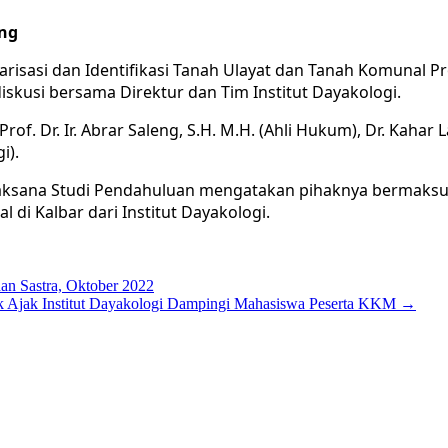
ing
isasi dan Identifikasi Tanah Ulayat dan Tanah Komunal Pro
skusi bersama Direktur dan Tim Institut Dayakologi.
rof. Dr. Ir. Abrar Saleng, S.H. M.H. (Ahli Hukum), Dr. Kahar 
i).
Pelaksana Studi Pendahuluan mengatakan pihaknya bermak
di Kalbar dari Institut Dayakologi.
dan Sastra, Oktober 2022
 Ajak Institut Dayakologi Dampingi Mahasiswa Peserta KKM
→