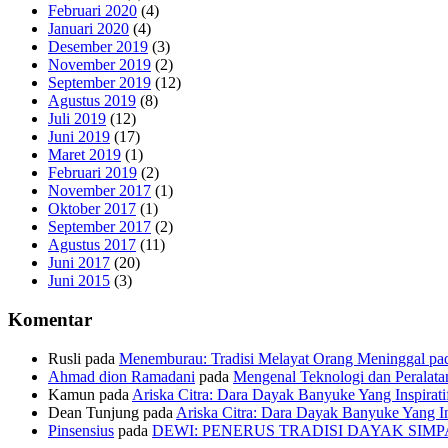
Februari 2020
(4)
Januari 2020
(4)
Desember 2019
(3)
November 2019
(2)
September 2019
(12)
Agustus 2019
(8)
Juli 2019
(12)
Juni 2019
(17)
Maret 2019
(1)
Februari 2019
(2)
November 2017
(1)
Oktober 2017
(1)
September 2017
(2)
Agustus 2017
(11)
Juni 2017
(20)
Juni 2015
(3)
Komentar
Rusli
pada
Menemburau: Tradisi Melayat Orang Meninggal pad
Ahmad dion Ramadani
pada
Mengenal Teknologi dan Peralata
Kamun
pada
Ariska Citra: Dara Dayak Banyuke Yang Inspirati
Dean Tunjung
pada
Ariska Citra: Dara Dayak Banyuke Yang In
Pinsensius
pada
DEWI: PENERUS TRADISI DAYAK SIM