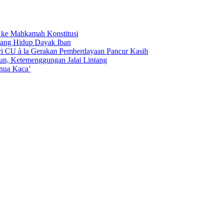
ke Mahkamah Konstitusi
Ruang Hidup Dayak Iban
ri CU à la Gerakan Pemberdayaan Pancur Kasih
n, Ketemenggungan Jalai Lintang
inua Kaca’