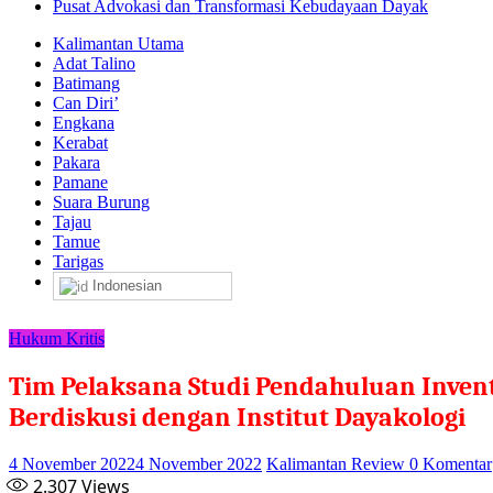
Pusat Advokasi dan Transformasi Kebudayaan Dayak
Kalimantan Utama
Adat Talino
Batimang
Can Diri’
Engkana
Kerabat
Pakara
Pamane
Suara Burung
Tajau
Tamue
Tarigas
Indonesian
Hukum Kritis
Tim Pelaksana Studi Pendahuluan Invent
Berdiskusi dengan Institut Dayakologi
4 November 2022
4 November 2022
Kalimantan Review
0 Komentar
2.307
Views