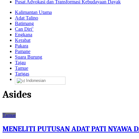
Pusat Advokasi dan Transformasi Kebudayaan Dayak
Kalimantan Utama
Adat Talino
Batimang
Can Diri’
Engkana
Kerabat
Pakara
Pamane
Suara Burung
Tajau
Tamue
Tarigas
Indonesian
Asides
Tamue
MENELITI PUTUSAN ADAT PATI NYAWA 