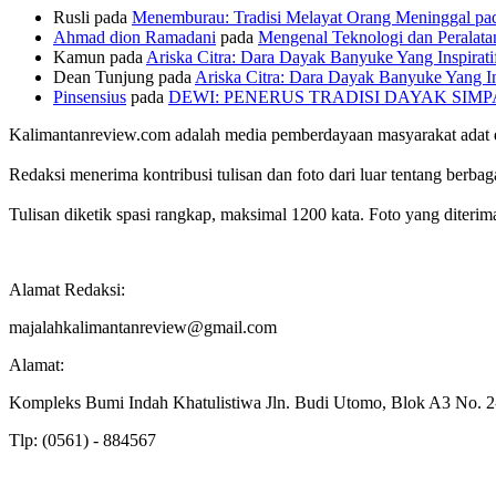
Rusli
pada
Menemburau: Tradisi Melayat Orang Meninggal pad
Ahmad dion Ramadani
pada
Mengenal Teknologi dan Peralata
Kamun
pada
Ariska Citra: Dara Dayak Banyuke Yang Inspirati
Dean Tunjung
pada
Ariska Citra: Dara Dayak Banyuke Yang In
Pinsensius
pada
DEWI: PENERUS TRADISI DAYAK SIM
Kalimantanreview.com adalah media pemberdayaan masyarakat adat d
Redaksi menerima kontribusi tulisan dan foto dari luar tentang berbagai 
Tulisan diketik spasi rangkap, maksimal 1200 kata. Foto yang diterima
Alamat Redaksi:
majalahkalimantanreview@gmail.com
Alamat:
Kompleks Bumi Indah Khatulistiwa Jln. Budi Utomo, Blok A3 No.
Tlp: (0561) - 884567