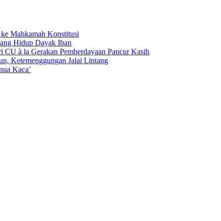
ke Mahkamah Konstitusi
Ruang Hidup Dayak Iban
ri CU à la Gerakan Pemberdayaan Pancur Kasih
n, Ketemenggungan Jalai Lintang
inua Kaca’