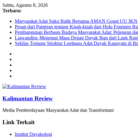
Sabtu, Agustus 8, 2026
Terbaru:
Masyarakat Adat Suku Balik Bersama AMAN Gugat UU IKN 
Pesan dari Pameran tentang Kisah-kisah dari Hulu Fragmen 
Pembangunan Berbasis Budaya Masyarakat Adat: Pelajaran da
Liawandira: Menenun Masa Depan Dayak Iban dari Lauk Rugu
Sekilas Tentang Struktur Lembaga Adat Dayak Kanayatn di B
Kalimantan Review
Media Pemberdayaan Masyarakat Adat dan Transformasi
Link Terkait
Institut Dayakologi