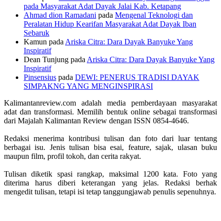
pada Masyarakat Adat Dayak Jalai Kab. Ketapang
Ahmad dion Ramadani
pada
Mengenal Teknologi dan
Peralatan Hidup Kearifan Masyarakat Adat Dayak Iban
Sebaruk
Kamun
pada
Ariska Citra: Dara Dayak Banyuke Yang
Inspiratif
Dean Tunjung
pada
Ariska Citra: Dara Dayak Banyuke Yang
Inspiratif
Pinsensius
pada
DEWI: PENERUS TRADISI DAYAK
SIMPAKNG YANG MENGINSPIRASI
Kalimantanreview.com adalah media pemberdayaan masyarakat
adat dan transformasi. Memilih bentuk online sebagai transformasi
dari Majalah Kalimantan Review dengan ISSN 0854-4646.
Redaksi menerima kontribusi tulisan dan foto dari luar tentang
berbagai isu. Jenis tulisan bisa esai, feature, sajak, ulasan buku
maupun film, profil tokoh, dan cerita rakyat.
Tulisan diketik spasi rangkap, maksimal 1200 kata. Foto yang
diterima harus diberi keterangan yang jelas. Redaksi berhak
mengedit tulisan, tetapi isi tetap tanggungjawab penulis sepenuhnya.