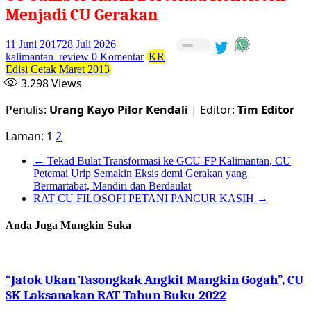
Menjadi CU Gerakan
11 Juni 2017
28 Juli 2026
kalimantan_review
0 Komentar
KR
Edisi Cetak Maret 2013
3.298
Views
Penulis:
Urang Kayo Pilor Kendali
| Editor:
Tim Editor
Laman:
1
2
←
Tekad Bulat Transformasi ke GCU-FP Kalimantan, CU
Petemai Urip Semakin Eksis demi Gerakan yang
Bermartabat, Mandiri dan Berdaulat
RAT CU FILOSOFI PETANI PANCUR KASIH
→
Anda Juga Mungkin Suka
“Jatok Ukan Tasongkak Angkit Mangkin Gogah”, CU
SK Laksanakan RAT Tahun Buku 2022