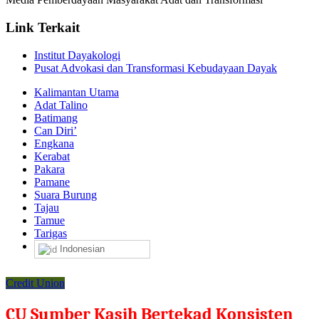
Link Terkait
Institut Dayakologi
Pusat Advokasi dan Transformasi Kebudayaan Dayak
Kalimantan Utama
Adat Talino
Batimang
Can Diri’
Engkana
Kerabat
Pakara
Pamane
Suara Burung
Tajau
Tamue
Tarigas
Indonesian
Credit Union
CU Sumber Kasih Bertekad Konsisten