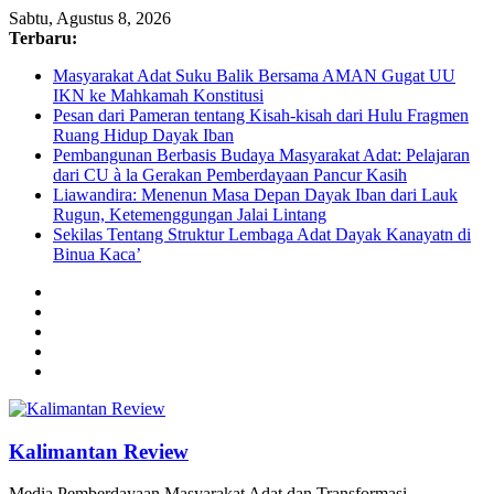
Sabtu, Agustus 8, 2026
Terbaru:
Masyarakat Adat Suku Balik Bersama AMAN Gugat UU
IKN ke Mahkamah Konstitusi
Pesan dari Pameran tentang Kisah-kisah dari Hulu Fragmen
Ruang Hidup Dayak Iban
Pembangunan Berbasis Budaya Masyarakat Adat: Pelajaran
dari CU à la Gerakan Pemberdayaan Pancur Kasih
Liawandira: Menenun Masa Depan Dayak Iban dari Lauk
Rugun, Ketemenggungan Jalai Lintang
Sekilas Tentang Struktur Lembaga Adat Dayak Kanayatn di
Binua Kaca’
Kalimantan Review
Media Pemberdayaan Masyarakat Adat dan Transformasi