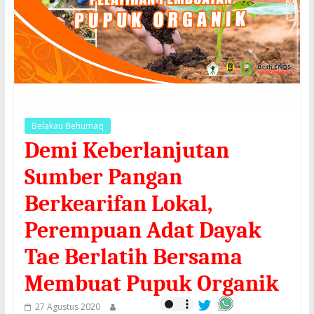
Belakau Behumaq
Demi Keberlanjutan
Sumber Pangan
Berkearifan Lokal,
Perempuan Adat Dayak
Tae Berlatih Bersama
Membuat Pupuk Organik
27 Agustus 2020