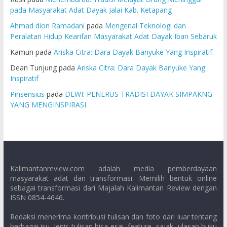
pada Masyarakat Adat Dayak Jalai Kab. Ketapang
Ahmad dion Ramadani
pada
Mengenal Teknologi dan
Peralatan Hidup Kearifan Masyarakat Adat Dayak Iban Sebaruk
Kamun
pada
Ariska Citra: Dara Dayak Banyuke Yang Inspiratif
Dean Tunjung
pada
Ariska Citra: Dara Dayak Banyuke Yang
Inspiratif
Pinsensius
pada
DEWI: PENERUS TRADISI DAYAK SIMPAKNG
YANG MENGINSPIRASI
Kalimantanreview.com adalah media pemberdayaan
masyarakat adat dan transformasi. Memilih bentuk online
sebagai transformasi dari Majalah Kalimantan Review dengan
ISSN 0854-4646.
Redaksi menerima kontribusi tulisan dan foto dari luar tentang
berbagai isu. Jenis tulisan bisa esai, feature, sajak, ulasan buku