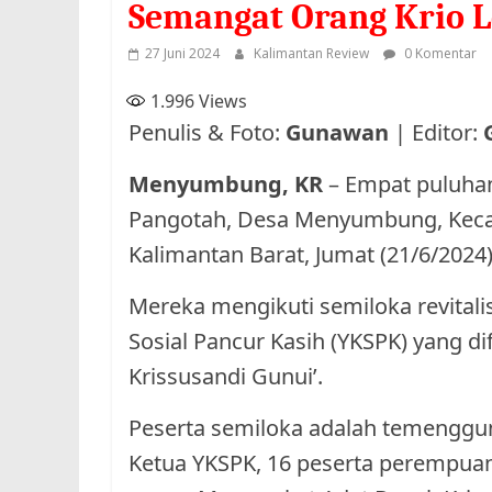
Semangat Orang Krio L
27 Juni 2024
Kalimantan Review
0 Komentar
1.996
Views
Penulis & Foto:
Gunawan
| Editor:
Menyumbung, KR
– Empat puluhan 
Pangotah, Desa Menyumbung, Keca
Kalimantan Barat, Jumat (21/6/2024)
Mereka mengikuti semiloka revitalis
Sosial Pancur Kasih (YKSPK) yang difa
Krissusandi Gunui’.
Peserta semiloka adalah temenggun
Ketua YKSPK, 16 peserta perempuan