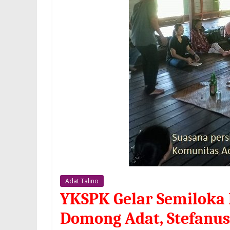
Adat Talino
YKSPK Gelar Semiloka R
Domong Adat, Stefanu