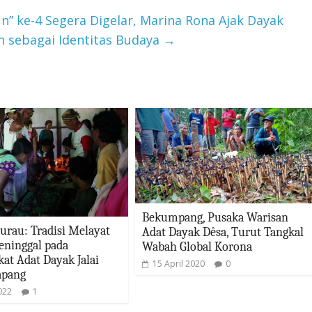
 ke-4 Segera Digelar, Marina Rona Ajak Dayak
n sebagai Identitas Budaya
→
Bekumpang, Pusaka Warisan
rau: Tradisi Melayat
Adat Dayak Dêsa, Turut Tangkal
ninggal pada
Wabah Global Korona
at Adat Dayak Jalai
15 April 2020
0
apang
022
1