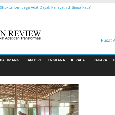
 Struktur Lembaga Adat Dayak Kanayatn di Binua Kaca’
t Suku Balik Bersama AMAN Gugat UU IKN ke Mahkamah Konstitusi
ran tentang Kisah-kisah dari Hulu Fragmen Ruang Hidup Dayak Iban
rbasis Budaya Masyarakat Adat: Pelajaran dari CU à la Gerakan Pe
nenun Masa Depan Dayak Iban dari Lauk Rugun, Ketemenggungan Jala
Pusat 
BATIMANG
CAN DIRI’
ENGKANA
KERABAT
PAKARA