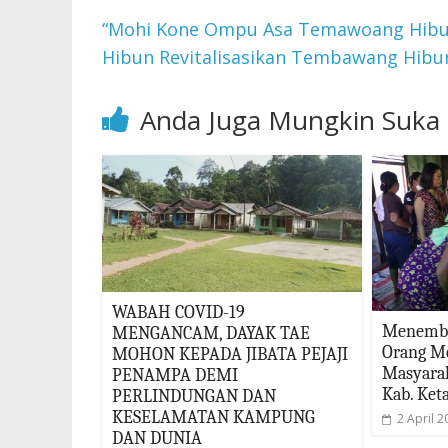
“Mohi Kone Ompu Asa Temawoang Hibun”
Hibun Revitalisasikan Tembawang Hibu
Anda Juga Mungkin Suka
WABAH COVID-19
Menembu
MENGANCAM, DAYAK TAE
Orang Me
MOHON KEPADA JIBATA PEJAJI
Masyarak
PENAMPA DEMI
Kab. Ket
PERLINDUNGAN DAN
KESELAMATAN KAMPUNG
2 April 2
DAN DUNIA