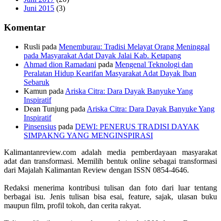
Juni 2015
(3)
Komentar
Rusli
pada
Menemburau: Tradisi Melayat Orang Meninggal
pada Masyarakat Adat Dayak Jalai Kab. Ketapang
Ahmad dion Ramadani
pada
Mengenal Teknologi dan
Peralatan Hidup Kearifan Masyarakat Adat Dayak Iban
Sebaruk
Kamun
pada
Ariska Citra: Dara Dayak Banyuke Yang
Inspiratif
Dean Tunjung
pada
Ariska Citra: Dara Dayak Banyuke Yang
Inspiratif
Pinsensius
pada
DEWI: PENERUS TRADISI DAYAK
SIMPAKNG YANG MENGINSPIRASI
Kalimantanreview.com adalah media pemberdayaan masyarakat
adat dan transformasi. Memilih bentuk online sebagai transformasi
dari Majalah Kalimantan Review dengan ISSN 0854-4646.
Redaksi menerima kontribusi tulisan dan foto dari luar tentang
berbagai isu. Jenis tulisan bisa esai, feature, sajak, ulasan buku
maupun film, profil tokoh, dan cerita rakyat.