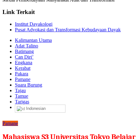
Link Terkait
Institut Dayakologi
Pusat Advokasi dan Transformasi Kebudayaan Dayak
Kalimantan Utama
Adat Talino
Batimang
Can Diri’
Engkana
Kerabat
Pakara
Pamane
Suara Burung
Tajau
Tamue
Tarigas
Indonesian
Pamane
Mahasiswa S3 Universitas Tokyo Belajar