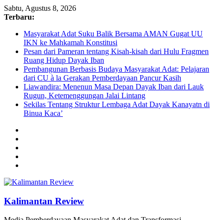
Sabtu, Agustus 8, 2026
Terbaru:
Masyarakat Adat Suku Balik Bersama AMAN Gugat UU
IKN ke Mahkamah Konstitusi
Pesan dari Pameran tentang Kisah-kisah dari Hulu Fragmen
Ruang Hidup Dayak Iban
Pembangunan Berbasis Budaya Masyarakat Adat: Pelajaran
dari CU à la Gerakan Pemberdayaan Pancur Kasih
Liawandira: Menenun Masa Depan Dayak Iban dari Lauk
Rugun, Ketemenggungan Jalai Lintang
Sekilas Tentang Struktur Lembaga Adat Dayak Kanayatn di
Binua Kaca’
Kalimantan Review
Media Pemberdayaan Masyarakat Adat dan Transformasi