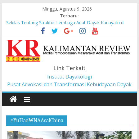
Minggu, Agustus 9, 2026
Terbaru:
Sekilas Tentang Struktur Lembaga Adat Dayak Kanayatn di
Binua Kaca’
Masyarakat Adat Suku Balik Bersama AMAN Gugat UU IKN ke
Mahkamah Konstitusi
Pesan dari Pameran tentang Kisah-kisah dari Hulu Fragmen
Ruang Hidup Dayak Iban
Pembangunan Berbasis Budaya Masyarakat Adat: Pelajaran
Link Terkait
dari CU à la Gerakan Pemberdayaan Pancur Kasih
Institut Dayakologi
Liawandira: Menenun Masa Depan Dayak Iban dari Lauk
Rugun, Ketemenggungan Jalai Lintang
Pusat Advokasi dan Transformasi Kebudayaan Dayak
#YuHaoWNAAsalChina