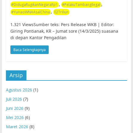
,
,
#DidugaRugikanNegaraRp1
#PelakuTambangIlegal
,
#YuHaoWNAAsalChina
02Triliun
1.321 ViewsSumber teks: Pers Release WKB | Editor:
Giring Pontianak, KR – Jumat sore (14/3/2025) suasana
di depan Kantor Pengadilan
Baca Selengkapnya
Arsip
Agustus 2026
(1)
Juli 2026
(7)
Juni 2026
(9)
Mei 2026
(6)
Maret 2026
(8)