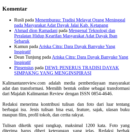
Komentar
Rusli
pada
Menemburau: Tradisi Melayat Orang Meninggal
pada Masyarakat Adat Dayak Jalai Kab. Ketapang
Ahmad dion Ramadani
pada
Mengenal Teknologi dan
Peralatan Hidup Kearifan Masyarakat Adat Dayak Iban
Sebaruk
Kamun
pada
Ariska Citra: Dara Dayak Banyuke Yang
Inspiratif
Dean Tunjung
pada
Ariska Citra: Dara Dayak Banyuke Yang
Inspiratif
Pinsensius
pada
DEWI: PENERUS TRADISI DAYAK
SIMPAKNG YANG MENGINSPIRASI
Kalimantanreview.com adalah media pemberdayaan masyarakat
adat dan transformasi. Memilih bentuk online sebagai transformasi
dari Majalah Kalimantan Review dengan ISSN 0854-4646.
Redaksi menerima kontribusi tulisan dan foto dari luar tentang
berbagai isu. Jenis tulisan bisa esai, feature, sajak, ulasan buku
maupun film, profil tokoh, dan cerita rakyat.
Tulisan diketik spasi rangkap, maksimal 1200 kata. Foto yang
diterima harus diberi keterangan yang jelas. Redaksi berhak