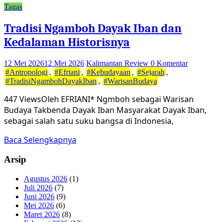
Tagas
Tradisi Ngamboh Dayak Iban dan
Kedalaman Historisnya
12 Mei 2026
12 Mei 2026
Kalimantan Review
0 Komentar
#Antropologi
,
#Efriani
,
#Kebudayaan
,
#Sejarah
,
#TradisiNgambohDayakIban
,
#WarisanBudaya
447 ViewsOleh EFRIANI* Ngmboh sebagai Warisan
Budaya Takbenda Dayak Iban Masyarakat Dayak Iban,
sebagai salah satu suku bangsa di Indonesia,
Baca Selengkapnya
Arsip
Agustus 2026
(1)
Juli 2026
(7)
Juni 2026
(9)
Mei 2026
(6)
Maret 2026
(8)