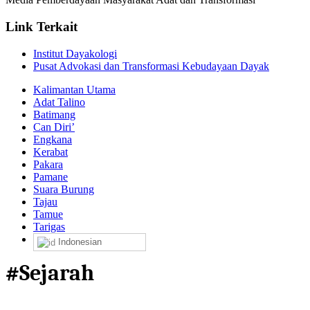
Link Terkait
Institut Dayakologi
Pusat Advokasi dan Transformasi Kebudayaan Dayak
Kalimantan Utama
Adat Talino
Batimang
Can Diri’
Engkana
Kerabat
Pakara
Pamane
Suara Burung
Tajau
Tamue
Tarigas
Indonesian
#Sejarah