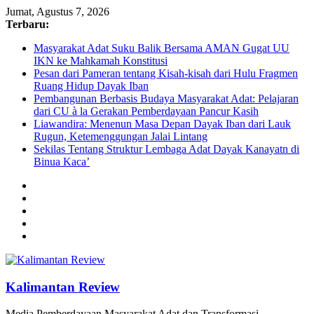
Jumat, Agustus 7, 2026
Terbaru:
Masyarakat Adat Suku Balik Bersama AMAN Gugat UU
IKN ke Mahkamah Konstitusi
Pesan dari Pameran tentang Kisah-kisah dari Hulu Fragmen
Ruang Hidup Dayak Iban
Pembangunan Berbasis Budaya Masyarakat Adat: Pelajaran
dari CU à la Gerakan Pemberdayaan Pancur Kasih
Liawandira: Menenun Masa Depan Dayak Iban dari Lauk
Rugun, Ketemenggungan Jalai Lintang
Sekilas Tentang Struktur Lembaga Adat Dayak Kanayatn di
Binua Kaca’
Kalimantan Review
Media Pemberdayaan Masyarakat Adat dan Transformasi