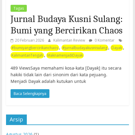
Tagas
Jurnal Budaya Kusni Sulang:
Bumi yang Bercirikan Chaos
20 Februari 2026
Kalimantan Review
0 Komentar
,
,
,
#bumiyangbercirikanchaos
#jurnalbudayakusnisulang
Dayak
,
KalimantanTengah
MaknamenjadiDayak
489 ViewsSaya memahami kosa-kata [Dayak] itu secara
hakiki tidak lain dari sinonim dari kata pejuang.
Menjadi Dayak adalah kutukan untuk
Baca Selengkapnya
Arsip
Agustus 2026
(1)