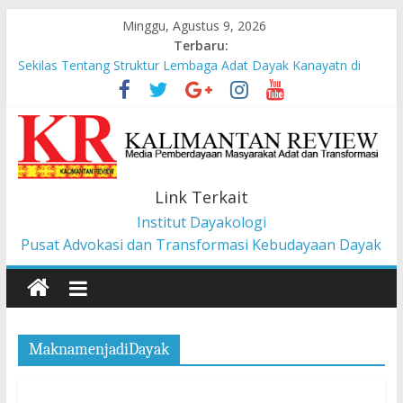
Minggu, Agustus 9, 2026
Terbaru:
Sekilas Tentang Struktur Lembaga Adat Dayak Kanayatn di
Binua Kaca’
Masyarakat Adat Suku Balik Bersama AMAN Gugat UU IKN ke
Mahkamah Konstitusi
Pesan dari Pameran tentang Kisah-kisah dari Hulu Fragmen
Ruang Hidup Dayak Iban
Pembangunan Berbasis Budaya Masyarakat Adat: Pelajaran
Link Terkait
dari CU à la Gerakan Pemberdayaan Pancur Kasih
Institut Dayakologi
Liawandira: Menenun Masa Depan Dayak Iban dari Lauk
Rugun, Ketemenggungan Jalai Lintang
Pusat Advokasi dan Transformasi Kebudayaan Dayak
MaknamenjadiDayak