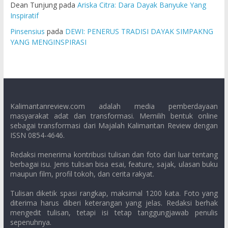
Dean Tunjung
pada
Ariska Citra: Dara Dayak Banyuke Yang
Inspiratif
Pinsensius
pada
DEWI: PENERUS TRADISI DAYAK SIMPAKNG
YANG MENGINSPIRASI
Kalimantanreview.com adalah media pemberdayaan
masyarakat adat dan transformasi. Memilih bentuk online
sebagai transformasi dari Majalah Kalimantan Review dengan
ISSN 0854-4646.
Redaksi menerima kontribusi tulisan dan foto dari luar tentang
berbagai isu. Jenis tulisan bisa esai, feature, sajak, ulasan buku
maupun film, profil tokoh, dan cerita rakyat.
Tulisan diketik spasi rangkap, maksimal 1200 kata. Foto yang
diterima harus diberi keterangan yang jelas. Redaksi berhak
mengedit tulisan, tetapi isi tetap tanggungjawab penulis
sepenuhnya.