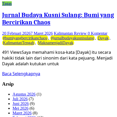
Tagas
Jurnal Budaya Kusni Sulang: Bumi yang
Bercirikan Chaos
20 Februari 2026
7 Maret 2026
Kalimantan Review
0 Komentar
#bumiyangbercirikanchaos
,
#jurnalbudayakusnisulang
,
Dayak
,
KalimantanTengah
,
MaknamenjadiDayak
491 ViewsSaya memahami kosa-kata [Dayak] itu secara
hakiki tidak lain dari sinonim dari kata pejuang. Menjadi
Dayak adalah kutukan untuk
Baca Selengkapnya
Arsip
Agustus 2026
(1)
Juli 2026
(7)
Juni 2026
(9)
Mei 2026
(6)
Maret 2026
(8)