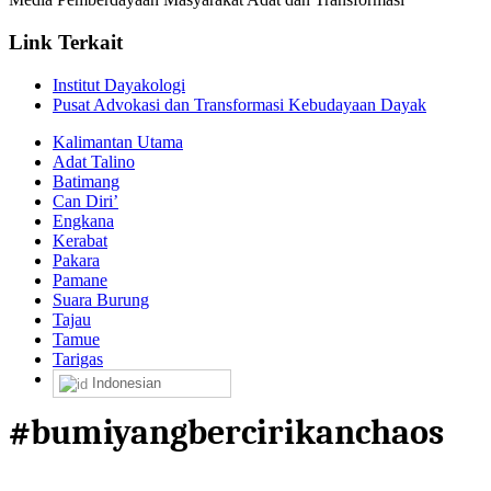
Link Terkait
Institut Dayakologi
Pusat Advokasi dan Transformasi Kebudayaan Dayak
Kalimantan Utama
Adat Talino
Batimang
Can Diri’
Engkana
Kerabat
Pakara
Pamane
Suara Burung
Tajau
Tamue
Tarigas
Indonesian
#bumiyangbercirikanchaos