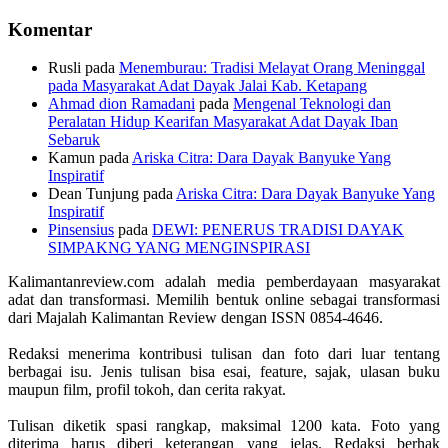
Komentar
Rusli
pada
Menemburau: Tradisi Melayat Orang Meninggal
pada Masyarakat Adat Dayak Jalai Kab. Ketapang
Ahmad dion Ramadani
pada
Mengenal Teknologi dan
Peralatan Hidup Kearifan Masyarakat Adat Dayak Iban
Sebaruk
Kamun
pada
Ariska Citra: Dara Dayak Banyuke Yang
Inspiratif
Dean Tunjung
pada
Ariska Citra: Dara Dayak Banyuke Yang
Inspiratif
Pinsensius
pada
DEWI: PENERUS TRADISI DAYAK
SIMPAKNG YANG MENGINSPIRASI
Kalimantanreview.com adalah media pemberdayaan masyarakat
adat dan transformasi. Memilih bentuk online sebagai transformasi
dari Majalah Kalimantan Review dengan ISSN 0854-4646.
Redaksi menerima kontribusi tulisan dan foto dari luar tentang
berbagai isu. Jenis tulisan bisa esai, feature, sajak, ulasan buku
maupun film, profil tokoh, dan cerita rakyat.
Tulisan diketik spasi rangkap, maksimal 1200 kata. Foto yang
diterima harus diberi keterangan yang jelas. Redaksi berhak