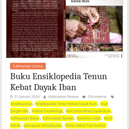
Kalimantan Utama
Buku Ensiklopedia Tenun
Kebat Dayak Iban
31 Januari 2024
Kalimantan Review
0 Komentar
,
,
Ensiklopedia
Ensiklopedia Tenun Kebat Dayak Iban
Iban
,
,
,
Sungai Utik
Institut Dayakologi
kain tenun khas Dayak Iban
,
,
,
Kalimantan Barat
Kalimantan Review
Kearifan Lokal
Motif
,
,
Sakral
pemajuan kebudayaan
Tenun kebat Pua’ Kumbu’