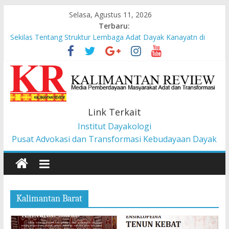
Selasa, Agustus 11, 2026
Terbaru:
Sekilas Tentang Struktur Lembaga Adat Dayak Kanayatn di
Binua Kaca’
Masyarakat Adat Suku Balik Bersama AMAN Gugat UU IKN ke
Mahkamah Konstitusi
Pesan dari Pameran tentang Kisah-kisah dari Hulu Fragmen
Ruang Hidup Dayak Iban
Pembangunan Berbasis Budaya Masyarakat Adat: Pelajaran
Link Terkait
dari CU à la Gerakan Pemberdayaan Pancur Kasih
Institut Dayakologi
Liawandira: Menenun Masa Depan Dayak Iban dari Lauk
Rugun, Ketemenggungan Jalai Lintang
Pusat Advokasi dan Transformasi Kebudayaan Dayak
Kalimantan Barat