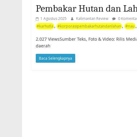
Pembakar Hutan dan La
1 Agustus 2025
Kalimantan Review
0 Komenta
,
,
#karhutla
#korporasipembakarhutandanlahan
#riau
2.027 ViewsSumber Teks, Foto & Video: Rilis Medi
daerah
Baca Selengkapnya