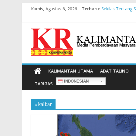
Kamis, Agustus 6, 2026
Terbaru:
Sekilas Tentang 
Masyarakat Adat
Pesan dari Pamer
Pembangunan Berb
Liawandira: Mene
KALIMANTAN UTAMA
ADAT TALINO
INDONESIAN
TARIGAS
#kalbar