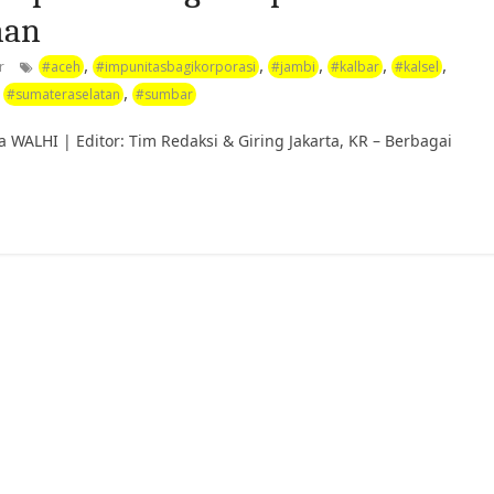
han
,
,
,
,
,
r
#aceh
#impunitasbagikorporasi
#jambi
#kalbar
#kalsel
,
,
#sumateraselatan
#sumbar
a WALHI | Editor: Tim Redaksi & Giring Jakarta, KR – Berbagai