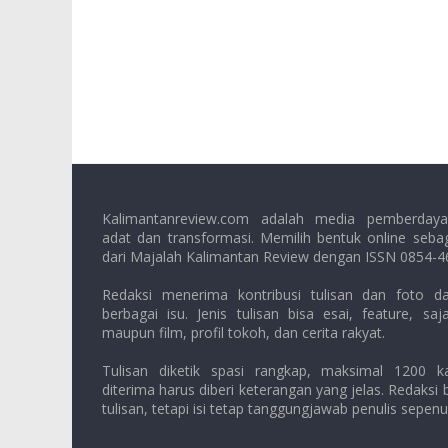
Kalimantanreview.com adalah media pemberday
adat dan transformasi. Memilih bentuk online seba
dari Majalah Kalimantan Review dengan ISSN 0854-4
Redaksi menerima kontribusi tulisan dan foto da
berbagai isu. Jenis tulisan bisa esai, feature, sa
maupun film, profil tokoh, dan cerita rakyat.
Tulisan diketik spasi rangkap, maksimal 1200 k
diterima harus diberi keterangan yang jelas. Redaksi
tulisan, tetapi isi tetap tanggungjawab penulis sepen