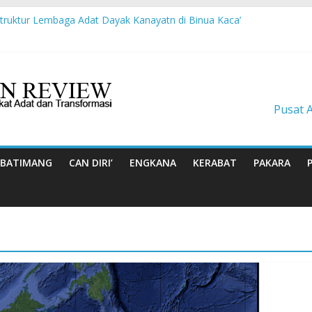
Struktur Lembaga Adat Dayak Kanayatn di Binua Kaca’
 Suku Balik Bersama AMAN Gugat UU IKN ke Mahkamah Konstitusi
an tentang Kisah-kisah dari Hulu Fragmen Ruang Hidup Dayak Iban
asis Budaya Masyarakat Adat: Pelajaran dari CU à la Gerakan Pem
nun Masa Depan Dayak Iban dari Lauk Rugun, Ketemenggungan Jalai
Pusat 
BATIMANG
CAN DIRI’
ENGKANA
KERABAT
PAKARA