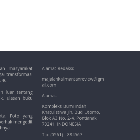
aan masyarakat
Alamat Redaksi:
gai transformasi
majalahkalimantanreview@gm
646.
ail.com
ri luar tentang
Alamat:
jak, ulasan buku
Kompleks Bumi Indah
Khatulistiwa Jln. Budi Utomo,
ata. Foto yang
Blok A3 No. 2-4, Pontianak
 berhak mengedit
78241, INDONESIA
uhnya.
Tlp: (0561) - 884567