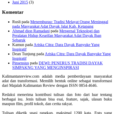
Juni 2015
(3)
Komentar
Rusli
pada
Menemburau: Tradisi Melayat Orang Meninggal
pada Masyarakat Adat Dayak Jalai Kab. Ketapang
Ahmad dion Ramadani
pada
Mengenal Teknologi dan
Peralatan Hidup Kearifan Masyarakat Adat Dayak Iban
Sebaruk
Kamun
pada
Ariska Citra: Dara Dayak Banyuke Yang
Inspiratif
Dean Tunjung
pada
Ariska Citra: Dara Dayak Banyuke Yang
Inspiratif
Pinsensius
pada
DEWI: PENERUS TRADISI DAYAK
SIMPAKNG YANG MENGINSPIRASI
Kalimantanreview.com adalah media pemberdayaan masyarakat
adat dan transformasi. Memilih bentuk online sebagai transformasi
dari Majalah Kalimantan Review dengan ISSN 0854-4646.
Redaksi menerima kontribusi tulisan dan foto dari luar tentang
berbagai isu. Jenis tulisan bisa esai, feature, sajak, ulasan buku
maupun film, profil tokoh, dan cerita rakyat.
Tulisan diketik spasi rangkap, maksimal 1200 kata. Foto yang