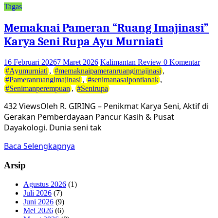
Tagas
Memaknai Pameran “Ruang Imajinasi”
Karya Seni Rupa Ayu Murniati
16 Februari 2026
7 Maret 2026
Kalimantan Review
0 Komentar
#Ayumurniati
,
#memaknaipameranruangimajinasi
,
#Pameranruangimajinasi
,
#senimanasalpontianak
,
#Senimanperempuan
,
#Senirupa
432 ViewsOleh R. GIRING – Penikmat Karya Seni, Aktif di
Gerakan Pemberdayaan Pancur Kasih & Pusat
Dayakologi. Dunia seni tak
Baca Selengkapnya
Arsip
Agustus 2026
(1)
Juli 2026
(7)
Juni 2026
(9)
Mei 2026
(6)