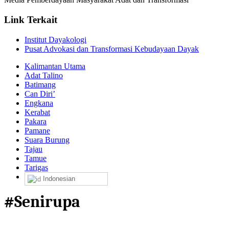
Link Terkait
Institut Dayakologi
Pusat Advokasi dan Transformasi Kebudayaan Dayak
Kalimantan Utama
Adat Talino
Batimang
Can Diri’
Engkana
Kerabat
Pakara
Pamane
Suara Burung
Tajau
Tamue
Tarigas
Indonesian
#Senirupa