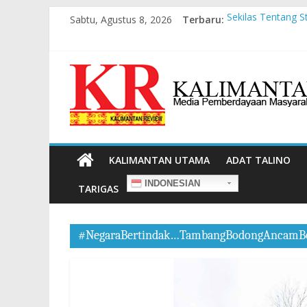
Sabtu, Agustus 8, 2026
Terbaru:
Sekilas Tentang S
Masyarakat Adat 
Pesan dari Pamer
Pembangunan Berb
Liawandira: Mene
KALIMANTAN UTAMA
ADAT TALINO
INDONESIAN
TARIGAS
#NegaraBertindak…TambangBodongAncamB