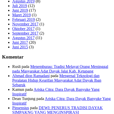
Agustus 2019
(8)
Juli 2019
(12)
Juni 2019
(17)
Maret 2019
(1)
Februari 2019
(2)
November 2017
(1)
Oktober 2017
(1)
September 2017
(2)
Agustus 2017
(11)
Juni 2017
(20)
Juni 2015
(3)
Komentar
Rusli
pada
Menemburau: Tradisi Melayat Orang Meninggal
pada Masyarakat Adat Dayak Jalai Kab. Ketapang
Ahmad dion Ramadani
pada
Mengenal Teknologi dan
Peralatan Hidup Kearifan Masyarakat Adat Dayak Iban
Sebaruk
Kamun
pada
Ariska Citra: Dara Dayak Banyuke Yang
Inspiratif
Dean Tunjung
pada
Ariska Citra: Dara Dayak Banyuke Yang
Inspiratif
Pinsensius
pada
DEWI: PENERUS TRADISI DAYAK
SIMPAKNG YANG MENGINSPIRASI