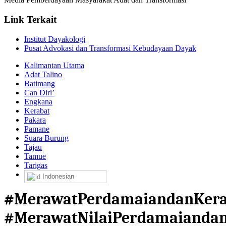
Link Terkait
Institut Dayakologi
Pusat Advokasi dan Transformasi Kebudayaan Dayak
Kalimantan Utama
Adat Talino
Batimang
Can Diri’
Engkana
Kerabat
Pakara
Pamane
Suara Burung
Tajau
Tamue
Tarigas
Indonesian
#MerawatPerdamaiandanKera
#MerawatNilaiPerdamaianda