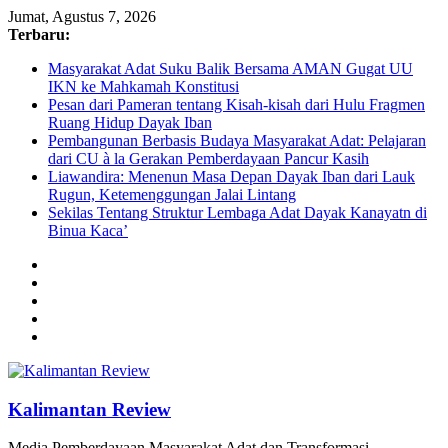
Jumat, Agustus 7, 2026
Terbaru:
Masyarakat Adat Suku Balik Bersama AMAN Gugat UU
IKN ke Mahkamah Konstitusi
Pesan dari Pameran tentang Kisah-kisah dari Hulu Fragmen
Ruang Hidup Dayak Iban
Pembangunan Berbasis Budaya Masyarakat Adat: Pelajaran
dari CU à la Gerakan Pemberdayaan Pancur Kasih
Liawandira: Menenun Masa Depan Dayak Iban dari Lauk
Rugun, Ketemenggungan Jalai Lintang
Sekilas Tentang Struktur Lembaga Adat Dayak Kanayatn di
Binua Kaca’
Kalimantan Review
Media Pemberdayaan Masyarakat Adat dan Transformasi