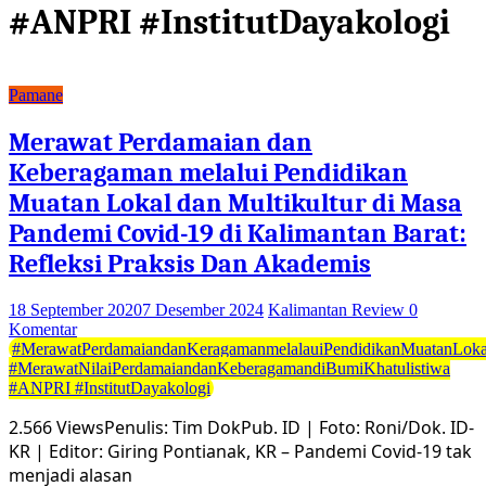
#ANPRI #InstitutDayakologi
Pamane
Merawat Perdamaian dan
Keberagaman melalui Pendidikan
Muatan Lokal dan Multikultur di Masa
Pandemi Covid-19 di Kalimantan Barat:
Refleksi Praksis Dan Akademis
18 September 2020
7 Desember 2024
Kalimantan Review
0
Komentar
#MerawatPerdamaiandanKeragamanmelalauiPendidikanMuatanLokal
#MerawatNilaiPerdamaiandanKeberagamandiBumiKhatulistiwa
#ANPRI #InstitutDayakologi
2.566 ViewsPenulis: Tim DokPub. ID | Foto: Roni/Dok. ID-
KR | Editor: Giring Pontianak, KR – Pandemi Covid-19 tak
menjadi alasan