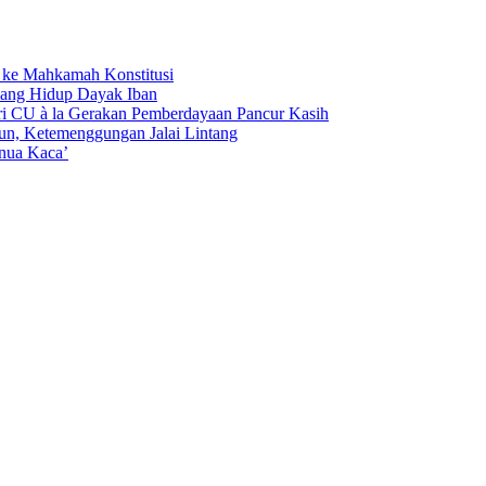
ke Mahkamah Konstitusi
Ruang Hidup Dayak Iban
ri CU à la Gerakan Pemberdayaan Pancur Kasih
n, Ketemenggungan Jalai Lintang
inua Kaca’