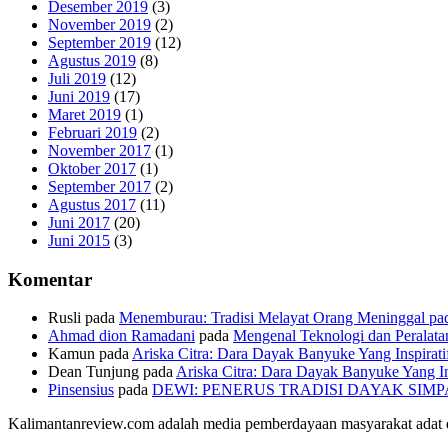
Desember 2019
(3)
November 2019
(2)
September 2019
(12)
Agustus 2019
(8)
Juli 2019
(12)
Juni 2019
(17)
Maret 2019
(1)
Februari 2019
(2)
November 2017
(1)
Oktober 2017
(1)
September 2017
(2)
Agustus 2017
(11)
Juni 2017
(20)
Juni 2015
(3)
Komentar
Rusli
pada
Menemburau: Tradisi Melayat Orang Meninggal pad
Ahmad dion Ramadani
pada
Mengenal Teknologi dan Peralata
Kamun
pada
Ariska Citra: Dara Dayak Banyuke Yang Inspirati
Dean Tunjung
pada
Ariska Citra: Dara Dayak Banyuke Yang In
Pinsensius
pada
DEWI: PENERUS TRADISI DAYAK SIM
Kalimantanreview.com adalah media pemberdayaan masyarakat adat d