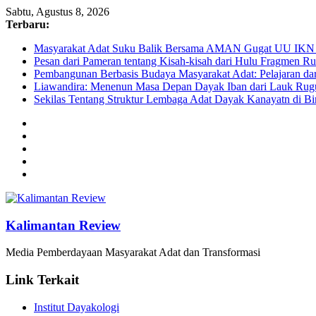
Sabtu, Agustus 8, 2026
Terbaru:
Masyarakat Adat Suku Balik Bersama AMAN Gugat UU IKN 
Pesan dari Pameran tentang Kisah-kisah dari Hulu Fragmen 
Pembangunan Berbasis Budaya Masyarakat Adat: Pelajaran da
Liawandira: Menenun Masa Depan Dayak Iban dari Lauk Rugu
Sekilas Tentang Struktur Lembaga Adat Dayak Kanayatn di B
Kalimantan Review
Media Pemberdayaan Masyarakat Adat dan Transformasi
Link Terkait
Institut Dayakologi