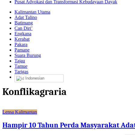
Pusat Advokasi dan Transformasi Kebudayaan Dayak
Kalimantan Utama
Adat Talino
Batimang
Can Diri’
Engkana
Kerabat
Pakara
Pamane
Suara Burung
Tajau
Tamue
Tarigas
Indonesian
Konflikagraria
Lensa Kalimantan
Hampir 10 Tahun Perda Masyarakat Adat