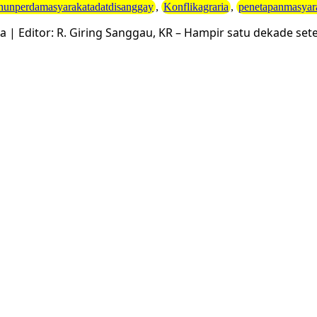
hunperdamasyarakatadatdisanggay
,
Konflikagraria
,
penetapanmasyar
a | Editor: R. Giring Sanggau, KR – Hampir satu dekade set