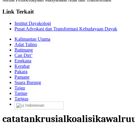
Link Terkait
Institut Dayakologi
Pusat Advokasi dan Transformasi Kebudayaan Dayak
Kalimantan Utama
Adat Talino
Batimang
Can Diri’
Engkana
Kerabat
Pakara
Pamane
Suara Burung
Tajau
Tamue
Tarigas
Indonesian
catatankrusialkoalisikawalr