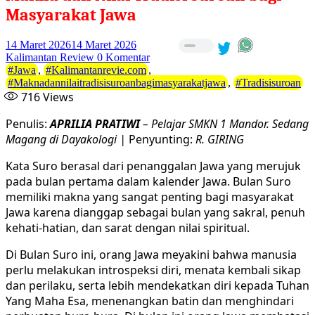
Masyarakat Jawa
14 Maret 2026
14 Maret 2026
Kalimantan Review
0 Komentar
#Jawa
,
#Kalimantanrevie.com
,
#Maknadannilaitradisisuroanbagimasyarakatjawa
,
#Tradisisuroan
716
Views
Penulis:
APRILIA PRATIWI
– Pelajar SMKN 1 Mandor. Sedang
Magang di Dayakologi |
Penyunting:
R. GIRING
Kata Suro berasal dari penanggalan Jawa yang merujuk
pada bulan pertama dalam kalender Jawa. Bulan Suro
memiliki makna yang sangat penting bagi masyarakat
Jawa karena dianggap sebagai bulan yang sakral, penuh
kehati-hatian, dan sarat dengan nilai spiritual.
Di Bulan Suro ini, orang Jawa meyakini bahwa manusia
perlu melakukan introspeksi diri, menata kembali sikap
dan perilaku, serta lebih mendekatkan diri kepada Tuhan
Yang Maha Esa, menenangkan batin dan menghindari