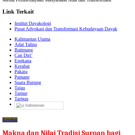
Link Terkait
Institut Dayakologi
Pusat Advokasi dan Transformasi Kebudayaan Dayak
Kalimantan Utama
Adat Talino
Batimang
Can Diri’
Engkana
Kerabat
Pakara
Pamane
Suara Burung
Tajau
Tamue
Tarigas
Indonesian
Kerabat
Makna dan Nilai Tradisi Suroan bagi