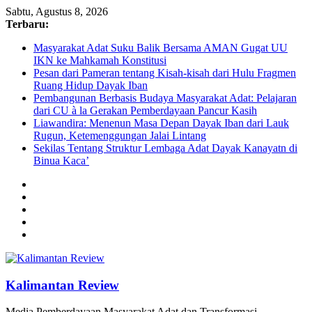
Sabtu, Agustus 8, 2026
Terbaru:
Masyarakat Adat Suku Balik Bersama AMAN Gugat UU
IKN ke Mahkamah Konstitusi
Pesan dari Pameran tentang Kisah-kisah dari Hulu Fragmen
Ruang Hidup Dayak Iban
Pembangunan Berbasis Budaya Masyarakat Adat: Pelajaran
dari CU à la Gerakan Pemberdayaan Pancur Kasih
Liawandira: Menenun Masa Depan Dayak Iban dari Lauk
Rugun, Ketemenggungan Jalai Lintang
Sekilas Tentang Struktur Lembaga Adat Dayak Kanayatn di
Binua Kaca’
Kalimantan Review
Media Pemberdayaan Masyarakat Adat dan Transformasi