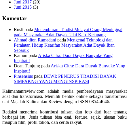
Juni 2017
(20)
Juni 2015
(3)
Komentar
Rusli
pada
Menemburau: Tradisi Melayat Orang Meninggal
pada Masyarakat Adat Dayak Jalai Kab. Ketapang
Ahmad dion Ramadani
pada
Mengenal Teknologi dan
Peralatan Hidup Kearifan Masyarakat Adat Dayak Iban
Sebaruk
Kamun
pada
Ariska Citra: Dara Dayak Banyuke Yang
Inspiratif
Dean Tunjung
pada
Ariska Citra: Dara Dayak Banyuke Yang
Inspiratif
Pinsensius
pada
DEWI: PENERUS TRADISI DAYAK
SIMPAKNG YANG MENGINSPIRASI
Kalimantanreview.com adalah media pemberdayaan masyarakat
adat dan transformasi. Memilih bentuk online sebagai transformasi
dari Majalah Kalimantan Review dengan ISSN 0854-4646.
Redaksi menerima kontribusi tulisan dan foto dari luar tentang
berbagai isu. Jenis tulisan bisa esai, feature, sajak, ulasan buku
maupun film, profil tokoh, dan cerita rakyat.