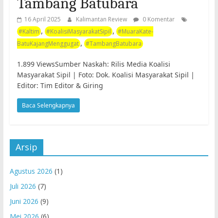
Tambang Batubara
16 April 2025
Kalimantan Review
0 Komentar
,
,
#Kaltim
#KoalisiMasyarakatSipil
#MuaraKate-
,
BatuKajangMenggugat
#TambangBatubara
1.899 ViewsSumber Naskah: Rilis Media Koalisi
Masyarakat Sipil | Foto: Dok. Koalisi Masyarakat Sipil |
Editor: Tim Editor & Giring
Baca Selengkapnya
Arsip
Agustus 2026
(1)
Juli 2026
(7)
Juni 2026
(9)
Mei 2026
(6)