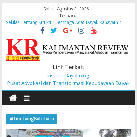
Sabtu, Agustus 8, 2026
Terbaru:
Sekilas Tentang Struktur Lembaga Adat Dayak Kanayatn di
Binua Kaca’
Masyarakat Adat Suku Balik Bersama AMAN Gugat UU IKN ke
Mahkamah Konstitusi
Pesan dari Pameran tentang Kisah-kisah dari Hulu Fragmen
Ruang Hidup Dayak Iban
Pembangunan Berbasis Budaya Masyarakat Adat: Pelajaran
Link Terkait
dari CU à la Gerakan Pemberdayaan Pancur Kasih
Institut Dayakologi
Liawandira: Menenun Masa Depan Dayak Iban dari Lauk
Rugun, Ketemenggungan Jalai Lintang
Pusat Advokasi dan Transformasi Kebudayaan Dayak
#TambangBatubara