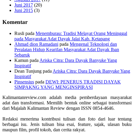
Juni 2017
(20)
Juni 2015
(3)
Komentar
Rusli
pada
Menemburau: Tradisi Melayat Orang Meninggal
pada Masyarakat Adat Dayak Jalai Kab. Ketapang
Ahmad dion Ramadani
pada
Mengenal Teknologi dan
Peralatan Hidup Kearifan Masyarakat Adat Dayak Iban
Sebaruk
Kamun
pada
Ariska Citra: Dara Dayak Banyuke Yang
Inspiratif
Dean Tunjung
pada
Ariska Citra: Dara Dayak Banyuke Yang
Inspiratif
Pinsensius
pada
DEWI: PENERUS TRADISI DAYAK
SIMPAKNG YANG MENGINSPIRASI
Kalimantanreview.com adalah media pemberdayaan masyarakat
adat dan transformasi. Memilih bentuk online sebagai transformasi
dari Majalah Kalimantan Review dengan ISSN 0854-4646.
Redaksi menerima kontribusi tulisan dan foto dari luar tentang
berbagai isu. Jenis tulisan bisa esai, feature, sajak, ulasan buku
maupun film, profil tokoh, dan cerita rakyat.