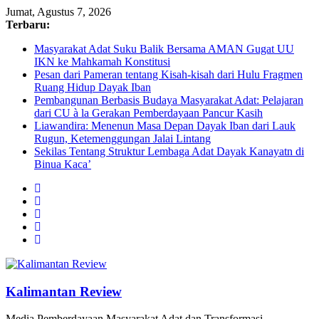
Jumat, Agustus 7, 2026
Terbaru:
Masyarakat Adat Suku Balik Bersama AMAN Gugat UU
IKN ke Mahkamah Konstitusi
Pesan dari Pameran tentang Kisah-kisah dari Hulu Fragmen
Ruang Hidup Dayak Iban
Pembangunan Berbasis Budaya Masyarakat Adat: Pelajaran
dari CU à la Gerakan Pemberdayaan Pancur Kasih
Liawandira: Menenun Masa Depan Dayak Iban dari Lauk
Rugun, Ketemenggungan Jalai Lintang
Sekilas Tentang Struktur Lembaga Adat Dayak Kanayatn di
Binua Kaca’
Kalimantan Review
Media Pemberdayaan Masyarakat Adat dan Transformasi