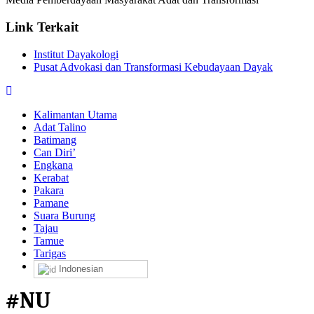
Link Terkait
Institut Dayakologi
Pusat Advokasi dan Transformasi Kebudayaan Dayak
Kalimantan Utama
Adat Talino
Batimang
Can Diri’
Engkana
Kerabat
Pakara
Pamane
Suara Burung
Tajau
Tamue
Tarigas
Indonesian
#NU