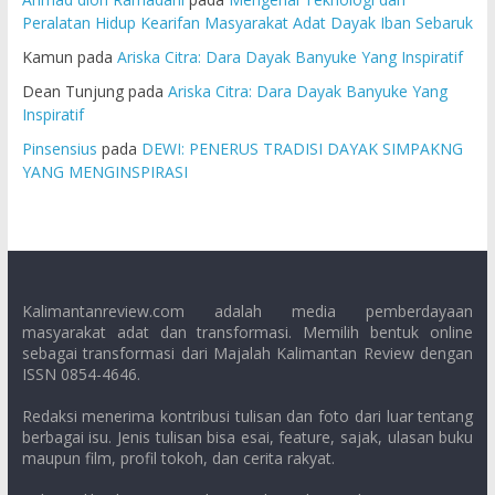
Peralatan Hidup Kearifan Masyarakat Adat Dayak Iban Sebaruk
Kamun
pada
Ariska Citra: Dara Dayak Banyuke Yang Inspiratif
Dean Tunjung
pada
Ariska Citra: Dara Dayak Banyuke Yang
Inspiratif
Pinsensius
pada
DEWI: PENERUS TRADISI DAYAK SIMPAKNG
YANG MENGINSPIRASI
Kalimantanreview.com adalah media pemberdayaan
masyarakat adat dan transformasi. Memilih bentuk online
sebagai transformasi dari Majalah Kalimantan Review dengan
ISSN 0854-4646.
Redaksi menerima kontribusi tulisan dan foto dari luar tentang
berbagai isu. Jenis tulisan bisa esai, feature, sajak, ulasan buku
maupun film, profil tokoh, dan cerita rakyat.