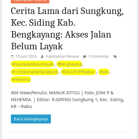
Cerita Lama dari Sungkung,
Kec. Siding Kab.
Bengkayang: Akses Jalan
Belum Layak
10 Juni 2026
Kalimantan Review
0 Komentar
,
,
#Aksesjalanbelumlayak
#Bengkayang
,
,
,
#CeritalamadariSungkung
#DinasPUPRKalbar
#Joni
#Nehemia
404 ViewsPenulis: MANUK KITOU | Foto: JONI P &
NEHEMIA. | Editor: R.GIRING Sungkung 1, Kec. Siding,
KR – Rabu
Baca Selengkapnya