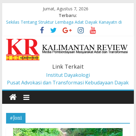
Jumat, Agustus 7, 2026
Terbaru:
Sekilas Tentang Struktur Lembaga Adat Dayak Kanayatn di
Binua Kaca’
Masyarakat Adat Suku Balik Bersama AMAN Gugat UU IKN ke
Mahkamah Konstitusi
Pesan dari Pameran tentang Kisah-kisah dari Hulu Fragmen
Ruang Hidup Dayak Iban
Pembangunan Berbasis Budaya Masyarakat Adat: Pelajaran
Link Terkait
dari CU à la Gerakan Pemberdayaan Pancur Kasih
Institut Dayakologi
Liawandira: Menenun Masa Depan Dayak Iban dari Lauk
Rugun, Ketemenggungan Jalai Lintang
Pusat Advokasi dan Transformasi Kebudayaan Dayak
#Joni