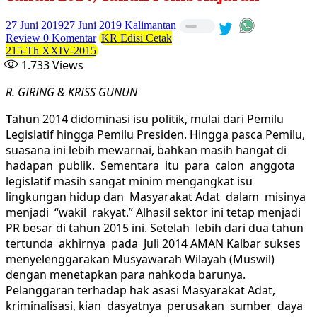
27 Juni 2019
27 Juni 2019
Kalimantan
Review
0 Komentar
KR Edisi Cetak
215-Th XXIV-2015
1.733
Views
R. GIRING & KRISS GUNUN
T
ahun 2014 didominasi isu politik, mulai dari Pemilu
Legislatif hingga Pemilu Presiden. Hingga pasca Pemilu,
suasana ini lebih mewarnai, bahkan masih hangat di
hadapan publik. Sementara itu para calon anggota
legislatif masih sangat minim mengangkat isu
lingkungan hidup dan Masyarakat Adat dalam misinya
menjadi “wakil rakyat.” Alhasil sektor ini tetap menjadi
PR besar di tahun 2015 ini. Setelah lebih dari dua tahun
tertunda akhirnya pada Juli 2014 AMAN Kalbar sukses
menyelenggarakan Musyawarah Wilayah (Muswil)
dengan menetapkan para nahkoda barunya.
Pelanggaran terhadap hak asasi Masyarakat Adat,
kriminalisasi, kian dasyatnya perusakan sumber daya