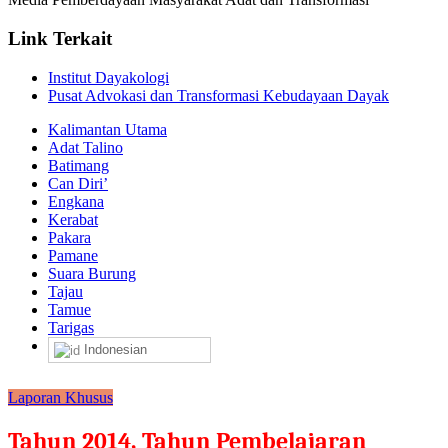
Link Terkait
Institut Dayakologi
Pusat Advokasi dan Transformasi Kebudayaan Dayak
Kalimantan Utama
Adat Talino
Batimang
Can Diri’
Engkana
Kerabat
Pakara
Pamane
Suara Burung
Tajau
Tamue
Tarigas
Indonesian
Laporan Khusus
Tahun 2014, Tahun Pembelajaran