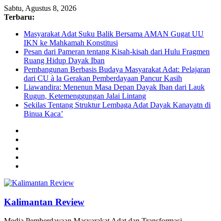
Sabtu, Agustus 8, 2026
Terbaru:
Masyarakat Adat Suku Balik Bersama AMAN Gugat UU
IKN ke Mahkamah Konstitusi
Pesan dari Pameran tentang Kisah-kisah dari Hulu Fragmen
Ruang Hidup Dayak Iban
Pembangunan Berbasis Budaya Masyarakat Adat: Pelajaran
dari CU à la Gerakan Pemberdayaan Pancur Kasih
Liawandira: Menenun Masa Depan Dayak Iban dari Lauk
Rugun, Ketemenggungan Jalai Lintang
Sekilas Tentang Struktur Lembaga Adat Dayak Kanayatn di
Binua Kaca’
Kalimantan Review
Media Pemberdayaan Masyarakat Adat dan Transformasi