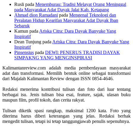
Rusli
pada
Menemburau: Tradisi Melayat Orang Meninggal
pada Masyarakat Adat Dayak Jalai Kab. Ketapang
Ahmad dion Ramadani
pada
Mengenal Teknologi dan
Peralatan Hidup Kearifan Masyarakat Adat Dayak Iban
Sebaruk
Kamun
pada
Ariska Citra: Dara Dayak Banyuke Yang
Inspiratif
Dean Tunjung
pada
Ariska Citra: Dara Dayak Banyuke Yang
Inspiratif
Pinsensius
pada
DEWI: PENERUS TRADISI DAYAK
SIMPAKNG YANG MENGINSPIRASI
Kalimantanreview.com adalah media pemberdayaan masyarakat
adat dan transformasi. Memilih bentuk online sebagai transformasi
dari Majalah Kalimantan Review dengan ISSN 0854-4646.
Redaksi menerima kontribusi tulisan dan foto dari luar tentang
berbagai isu. Jenis tulisan bisa esai, feature, sajak, ulasan buku
maupun film, profil tokoh, dan cerita rakyat.
Tulisan diketik spasi rangkap, maksimal 1200 kata. Foto yang
diterima harus diberi keterangan yang jelas. Redaksi berhak
mengedit tulisan, tetapi isi tetap tanggungjawab penulis sepenuhnya.