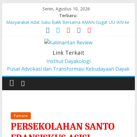
Senin, Agustus 10, 2026
Terbaru:
Masyarakat Adat Suku Balik Bersama AMAN Gugat UU IKN ke
Mahkamah Konstitusi
Pesan dari Pameran tentang Kisah-kisah dari Hulu Fragmen
Ruang Hidup Dayak Iban
Pembangunan Berbasis Budaya Masyarakat Adat: Pelajaran
Link Terkait
dari CU à la Gerakan Pemberdayaan Pancur Kasih
Institut Dayakologi
Liawandira: Menenun Masa Depan Dayak Iban dari Lauk
Pusat Advokasi dan Transformasi Kebudayaan Dayak
Rugun, Ketemenggungan Jalai Lintang
Sekilas Tentang Struktur Lembaga Adat Dayak Kanayatn di
Binua Kaca’
Pamane
PERSEKOLAHAN SANTO