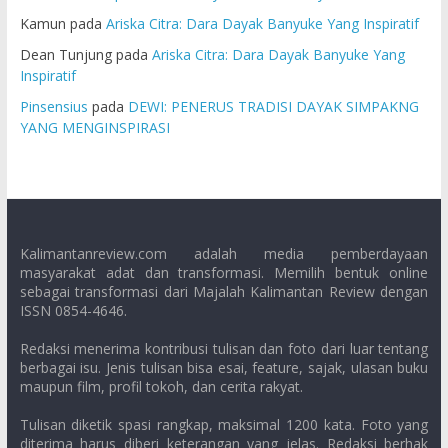
Kamun
pada
Ariska Citra: Dara Dayak Banyuke Yang Inspiratif
Dean Tunjung
pada
Ariska Citra: Dara Dayak Banyuke Yang
Inspiratif
Pinsensius
pada
DEWI: PENERUS TRADISI DAYAK SIMPAKNG
YANG MENGINSPIRASI
Kalimantanreview.com adalah media pemberdayaan
masyarakat adat dan transformasi. Memilih bentuk online
sebagai transformasi dari Majalah Kalimantan Review dengan
ISSN 0854-4646.
Redaksi menerima kontribusi tulisan dan foto dari luar tentang
berbagai isu. Jenis tulisan bisa esai, feature, sajak, ulasan buku
maupun film, profil tokoh, dan cerita rakyat.
Tulisan diketik spasi rangkap, maksimal 1200 kata. Foto yang
diterima harus diberi keterangan yang jelas. Redaksi berhak