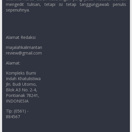
mengedit tulisan, tetapi isi tetap tanggungjawab penulis
sepenuhnya.
Alamat Redaksi:
majalahkalimantan
review@gmail.com
Alamat:
Kompleks Bumi
Indah Khatulistiwa
Jln. Budi Utomo,
Blok A3 No. 2-4,
Pontianak 78241,
INDONESIA
Tlp: (0561) -
884567