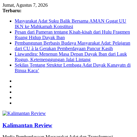
Jumat, Agustus 7, 2026
Terbaru:
Masyarakat Adat Suku Balik Bersama AMAN Gugat UU
IKN ke Mahkamah Konstitusi
Pesan dari Pameran tentang Kisah-kisah dari Hulu Fragmen
Ruang Hidup Dayak Iban
Pembangunan Berbasis Budaya Masyarakat Adat: Pelajaran
dari CU à la Gerakan Pemberdayaan Pancur Kasih
Liawandira: Menenun Masa Depan Dayak Iban dari Lauk
Rugun, Ketemenggungan Jalai Lintang
Sekilas Tentang Struktur Lembaga Adat Dayak Kanayatn di
Binua Kaca’
Kalimantan Review
Media Pemberdayaan Masyarakat Adat dan Transformasi