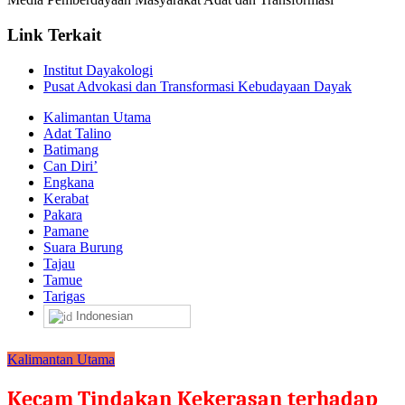
Link Terkait
Institut Dayakologi
Pusat Advokasi dan Transformasi Kebudayaan Dayak
Kalimantan Utama
Adat Talino
Batimang
Can Diri’
Engkana
Kerabat
Pakara
Pamane
Suara Burung
Tajau
Tamue
Tarigas
Indonesian
Kalimantan Utama
Kecam Tindakan Kekerasan terhadap