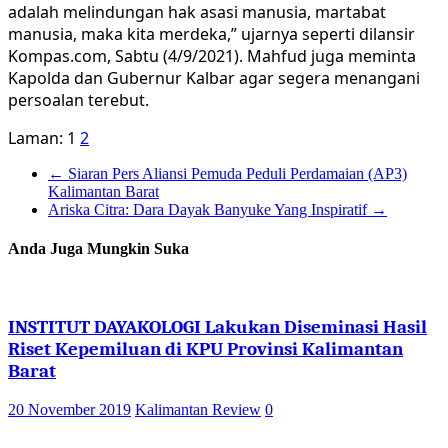
adalah melindungan hak asasi manusia, martabat
manusia, maka kita merdeka,” ujarnya seperti dilansir
Kompas.com, Sabtu (4/9/2021). Mahfud juga meminta
Kapolda dan Gubernur Kalbar agar segera menangani
persoalan terebut.
Laman:
1
2
←
Siaran Pers Aliansi Pemuda Peduli Perdamaian (AP3)
Kalimantan Barat
Ariska Citra: Dara Dayak Banyuke Yang Inspiratif
→
Anda Juga Mungkin Suka
INSTITUT DAYAKOLOGI Lakukan Diseminasi Hasil
Riset Kepemiluan di KPU Provinsi Kalimantan
Barat
20 November 2019
Kalimantan Review
0