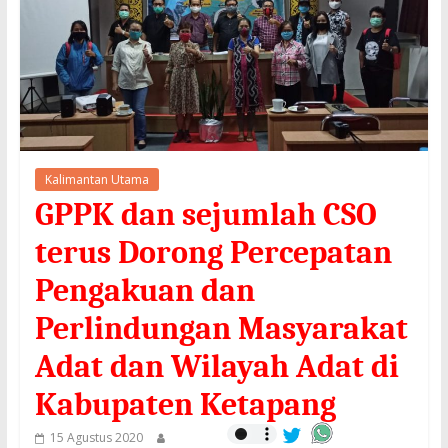
Kalimantan Utama
GPPK dan sejumlah CSO
terus Dorong Percepatan
Pengakuan dan
Perlindungan Masyarakat
Adat dan Wilayah Adat di
Kabupaten Ketapang
15 Agustus 2020