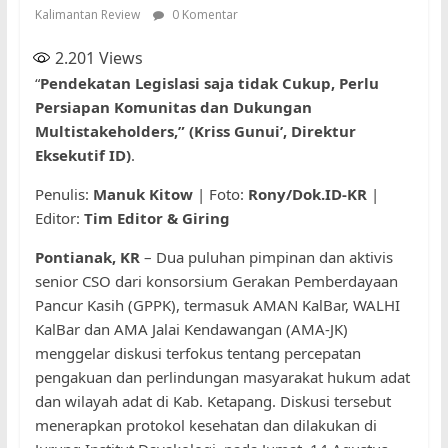
Kalimantan Review
0 Komentar
2.201
Views
“
Pendekatan Legislasi saja tidak Cukup, Perlu
Persiapan Komunitas dan Dukungan
Multistakeholders,” (Kriss Gunui’, Direktur
Eksekutif ID)
.
Penulis:
Manuk Kitow
| Foto:
Rony/Dok.ID-KR
|
Editor:
Tim Editor & Giring
Pontianak, KR
– Dua puluhan pimpinan dan aktivis
senior CSO dari konsorsium Gerakan Pemberdayaan
Pancur Kasih (GPPK), termasuk AMAN KalBar, WALHI
KalBar dan AMA Jalai Kendawangan (AMA-JK)
menggelar diskusi terfokus tentang percepatan
pengakuan dan perlindungan masyarakat hukum adat
dan wilayah adat di Kab. Ketapang. Diskusi tersebut
menerapkan protokol kesehatan dan dilakukan di