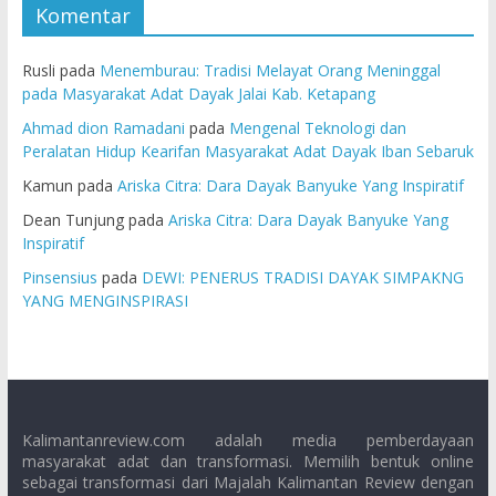
Komentar
Rusli
pada
Menemburau: Tradisi Melayat Orang Meninggal
pada Masyarakat Adat Dayak Jalai Kab. Ketapang
Ahmad dion Ramadani
pada
Mengenal Teknologi dan
Peralatan Hidup Kearifan Masyarakat Adat Dayak Iban Sebaruk
Kamun
pada
Ariska Citra: Dara Dayak Banyuke Yang Inspiratif
Dean Tunjung
pada
Ariska Citra: Dara Dayak Banyuke Yang
Inspiratif
Pinsensius
pada
DEWI: PENERUS TRADISI DAYAK SIMPAKNG
YANG MENGINSPIRASI
Kalimantanreview.com adalah media pemberdayaan
masyarakat adat dan transformasi. Memilih bentuk online
sebagai transformasi dari Majalah Kalimantan Review dengan